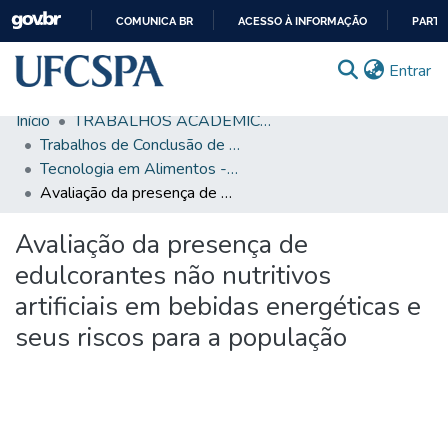
COMUNICA BR
ACESSO À INFORMAÇÃO
PARTI
IR
(c
Entrar
PARA
O
Início
TRABALHOS ACADÊMICOS
CONTEÚDO
Comunidades & Coleções
Trabalhos de Conclusão de Curso de Graduação
Tecnologia em Alimentos - TCC
Busca Facetada
Avaliação da presença de edulcorantes não nutritivos artificiais em bebidas energéticas e seus riscos para a população
Estatísticas
Avaliação da presença de
Autoarquivamento
edulcorantes não nutritivos
Sobre o RI-UFCSPA
artificiais em bebidas energéticas e
seus riscos para a população
FAQ
Ajuda