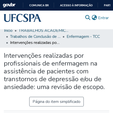
COMUNICA BR
ACESSO À INFORMAÇÃO
PARTI
IR
(c
Entrar
PARA
O
Início
TRABALHOS ACADÊMICOS
CONTEÚDO
Comunidades & Coleções
Trabalhos de Conclusão de Curso de Graduação
Enfermagem - TCC
Intervenções realizadas por profissionais de enfermagem na assistência de pacientes com transtornos de depressão e/ou de ansiedade: uma revisão de escopo.
Busca Facetada
Intervenções realizadas por
Estatísticas
profissionais de enfermagem na
Autoarquivamento
assistência de pacientes com
Sobre o RI-UFCSPA
transtornos de depressão e/ou de
FAQ
ansiedade: uma revisão de escopo.
Ajuda
Página do item simplificado