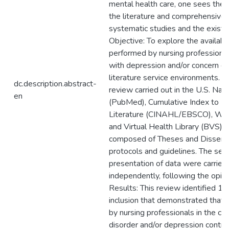
mental health care, one sees the i
the literature and comprehensive,
systematic studies and the existin
Objective: To explore the availabil
performed by nursing professionals
with depression and/or concern dis
literature service environments. M
dc.description.abstract-
review carried out in the U.S. Nati
en
(PubMed), Cumulative Index to Nu
Literature (CINAHL/EBSCO), Web 
and Virtual Health Library (BVS), i
composed of Theses and Dissertat
protocols and guidelines. The sele
presentation of data were carried
independently, following the opin
Results: This review identified 17 
inclusion that demonstrated that 
by nursing professionals in the car
disorder and/or depression contr