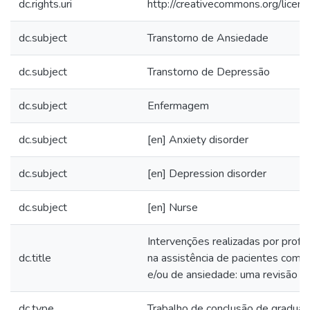
dc.rights.uri
http://creativecommons.org/licens
dc.subject
Transtorno de Ansiedade
dc.subject
Transtorno de Depressão
dc.subject
Enfermagem
dc.subject
[en] Anxiety disorder
dc.subject
[en] Depression disorder
dc.subject
[en] Nurse
Intervenções realizadas por prof
dc.title
na assistência de pacientes com 
e/ou de ansiedade: uma revisão d
dc.type
Trabalho de conclusão de gradua