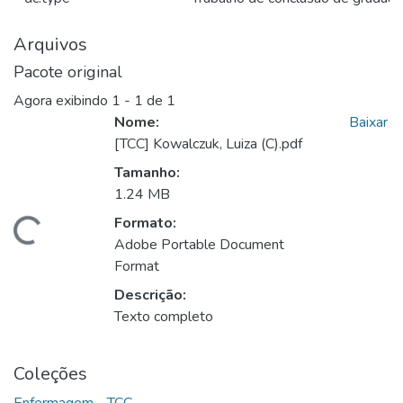
Arquivos
Pacote original
Agora exibindo
1 - 1 de 1
Nome:
Baixar
[TCC] Kowalczuk, Luiza (C).pdf
Tamanho:
1.24 MB
Formato:
ando...
Adobe Portable Document
Format
Descrição:
Texto completo
Coleções
Enfermagem - TCC