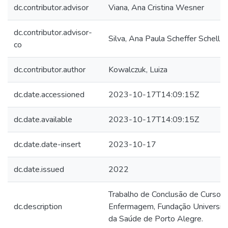
dc.contributor.advisor
Viana, Ana Cristina Wesner
dc.contributor.advisor-
Silva, Ana Paula Scheffer Schell d
co
dc.contributor.author
Kowalczuk, Luiza
dc.date.accessioned
2023-10-17T14:09:15Z
dc.date.available
2023-10-17T14:09:15Z
dc.date.date-insert
2023-10-17
dc.date.issued
2022
Trabalho de Conclusão de Curso (
dc.description
Enfermagem, Fundação Universida
da Saúde de Porto Alegre.