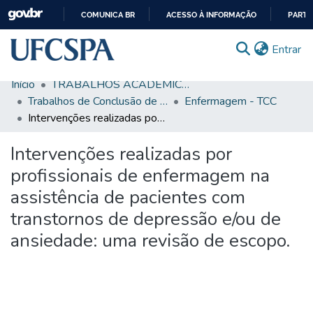
COMUNICA BR
ACESSO À INFORMAÇÃO
PARTI
IR
(c
Entrar
PARA
O
Início
TRABALHOS ACADÊMICOS
CONTEÚDO
Comunidades & Coleções
Trabalhos de Conclusão de Curso de Graduação
Enfermagem - TCC
Intervenções realizadas por profissionais de enfermagem na assistência de pacientes com transtornos de depressão e/ou de ansiedade: uma revisão de escopo.
Busca Facetada
Intervenções realizadas por
Estatísticas
profissionais de enfermagem na
Autoarquivamento
assistência de pacientes com
Sobre o RI-UFCSPA
transtornos de depressão e/ou de
FAQ
ansiedade: uma revisão de escopo.
Ajuda