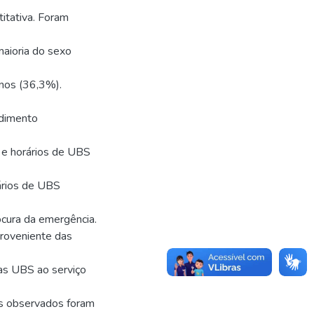
itativa. Foram
maioria do sexo
anos (36,3%).
ndimento
s e horários de UBS
ários de UBS
rocura da emergência.
roveniente das
das UBS ao serviço
as observados foram