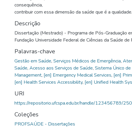
consequência,
contribuir com essa dimensão da saúde que é a qualidade
Descrição
Dissertação (Mestrado) - Programa de Pós-Graduação em
Fundação Universidade Federal de Ciências da Saúde de 
Palavras-chave
Gestão em Saúde
,
Serviços Médicos de Emergência
,
Aten
Saúde
,
Acesso aos Serviços de Saúde
,
Sistema Único de
Management
,
[en] Emergency Medical Services
,
[en] Pri
[en] Health Services Accessibility
,
[en] Unified Health Sy
URI
https://repositorio.ufcspa.edu.br/handle/123456789/25
Coleções
PROFSAÚDE - Dissertações