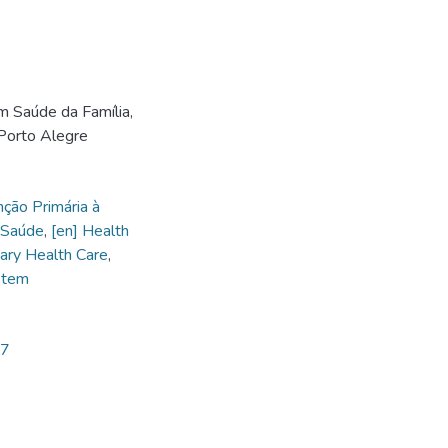
.
 Saúde da Família,
Porto Alegre
ção Primária à
 Saúde
,
[en] Health
mary Health Care
,
stem
07