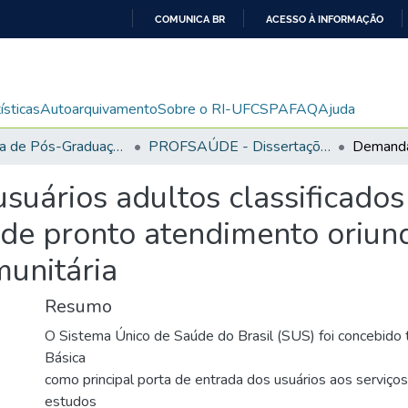
COMUNICA BR
ACESSO À INFORMAÇÃO
IR
PARA
O
ísticas
Autoarquivamento
Sobre o RI-UFCSPA
FAQ
Ajuda
CONTEÚDO
Programa de Pós-Graduação em Saúde da Família
PROFSAÚDE - Dissertações
usuários adultos classificado
de pronto atendimento oriun
munitária
Resumo
O Sistema Único de Saúde do Brasil (SUS) foi concebido
Básica
como principal porta de entrada dos usuários aos serviço
estudos