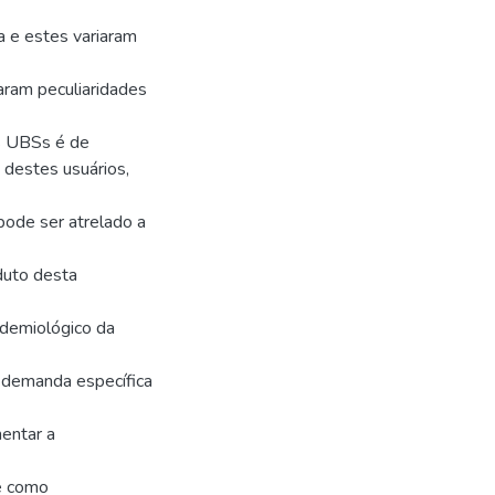
ta e estes variaram
aram peculiaridades
às UBSs é de
destes usuários,
ode ser atrelado a
duto desta
idemiológico da
a demanda específica
entar a
 e como