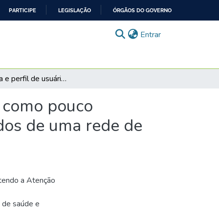
PARTICIPE
LEGISLAÇÃO
ÓRGÃOS DO GOVERNO
(current)
Entrar
Demanda e perfil de usuários adultos classificados como pouco urgentes em unidade de pronto atendimento oriundos de uma rede de serviços de saúde comunitária
s como pouco
dos de uma rede de
 tendo a Atenção
s de saúde e