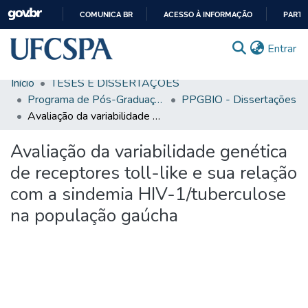
COMUNICA BR
ACESSO À INFORMAÇÃO
PARTI
IR
(c
Entrar
PARA
O
Início
TESES E DISSERTAÇÕES
CONTEÚDO
Comunidades & Coleções
Programa de Pós-Graduação em Biociências
PPGBIO - Dissertações
Avaliação da variabilidade genética de receptores toll-like e sua relação com a sindemia HIV-1/tuberculose na população gaúcha
Busca Facetada
Avaliação da variabilidade genética
Estatísticas
de receptores toll-like e sua relação
Autoarquivamento
com a sindemia HIV-1/tuberculose
Sobre o RI-UFCSPA
na população gaúcha
FAQ
Ajuda