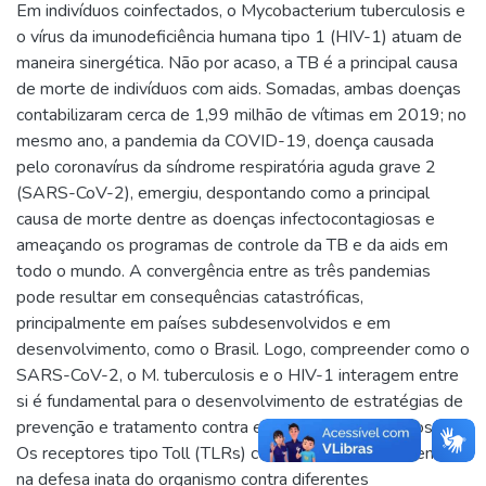
Em indivíduos coinfectados, o Mycobacterium tuberculosis e
o vírus da imunodeficiência humana tipo 1 (HIV-1) atuam de
maneira sinergética. Não por acaso, a TB é a principal causa
de morte de indivíduos com aids. Somadas, ambas doenças
contabilizaram cerca de 1,99 milhão de vítimas em 2019; no
mesmo ano, a pandemia da COVID-19, doença causada
pelo coronavírus da síndrome respiratória aguda grave 2
(SARS-CoV-2), emergiu, despontando como a principal
causa de morte dentre as doenças infectocontagiosas e
ameaçando os programas de controle da TB e da aids em
todo o mundo. A convergência entre as três pandemias
pode resultar em consequências catastróficas,
principalmente em países subdesenvolvidos e em
desenvolvimento, como o Brasil. Logo, compreender como o
SARS-CoV-2, o M. tuberculosis e o HIV-1 interagem entre
si é fundamental para o desenvolvimento de estratégias de
prevenção e tratamento contra essas doenças infecciosas.
Os receptores tipo Toll (TLRs) compõem a linha de frente
na defesa inata do organismo contra diferentes