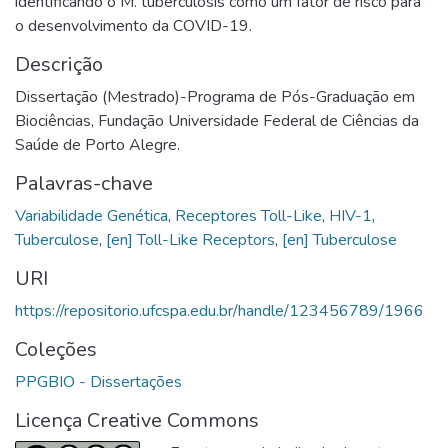
identificando o M. tuberculosis como um fator de risco para
o desenvolvimento da COVID-19.
Descrição
Dissertação (Mestrado)-Programa de Pós-Graduação em
Biociências, Fundação Universidade Federal de Ciências da
Saúde de Porto Alegre.
Palavras-chave
Variabilidade Genética
,
Receptores Toll-Like
,
HIV-1
,
Tuberculose
,
[en] Toll-Like Receptors
,
[en] Tuberculose
URI
https://repositorio.ufcspa.edu.br/handle/123456789/1966
Coleções
PPGBIO - Dissertações
Licença Creative Commons