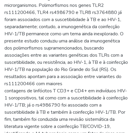
microrganismos. Polimorfismos nos genes TLR2
rs111200466, TLR4 rs4986790 e TLR8 rs3764880 já
foram associados com a suscetibilidade à TB e ao HIV-1,
separadamente; contudo, a imunogenética da coinfecção
HIV-1/TB permanece como um tema ainda inexplorado. O
presente estudo conduziu uma análise da imunogenética
dos polimorfismos supramencionados, buscando
associações entre as variantes genéticas dos TLRs com a
suscetibilidade, ou resistência, ao HIV-1, à TB e à coinfecção
HIV-1/TB na população do Rio Grande do Sul (RS). Os
resultados apontam para a associação entre variantes do
rs111200466 com maiores
contagens de linfócitos T CD3+ e CD4+ em indivíduos HIV-
1 soropositivos, tal como com a suscetibilidade à coinfecção
HIV-1/TB; já o rs4986790 foi associado com a
suscetibilidade à TB e também à coinfecção HIV-1/TB. Por
fim, também foi conduzida uma revisão sistemática da
literatura vigente sobre a coinfecção TB/COVID-19,