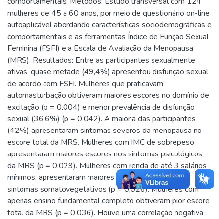
comportamentais. Métodos: Estudo transversal com 124
mulheres de 45 a 60 anos, por meio de questionário on-line
autoaplicável abordando características sociodemográficas e
comportamentais e as ferramentas Índice de Função Sexual
Feminina (FSFI) e a Escala de Avaliação da Menopausa
(MRS). Resultados: Entre as participantes sexualmente
ativas, quase metade (49,4%) apresentou disfunção sexual
de acordo com FSFI. Mulheres que praticavam
automasturbação obtiveram maiores escores no domínio de
excitação (p = 0,004) e menor prevalência de disfunção
sexual (36,6%) (p = 0,042). A maioria das participantes
(42%) apresentaram sintomas severos da menopausa no
escore total da MRS. Mulheres com IMC de sobrepeso
apresentaram maiores escores nos sintomas psicológicos
da MRS (p = 0,029). Mulheres com renda de até 3 salários-
mínimos, apresentaram maiores escores da MRS nos
sintomas somatovegetativos (p = 0,026). Mulheres com
apenas ensino fundamental completo obtiveram pior escore
total da MRS (p = 0,036). Houve uma correlação negativa