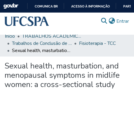
COMUNICA BR
ACESSO À INFORMAÇÃO
PARTI
IR
(c
Entrar
PARA
O
Início
TRABALHOS ACADÊMICOS
CONTEÚDO
Comunidades & Coleções
Trabalhos de Conclusão de Curso de Graduação
Fisioterapia - TCC
Sexual health, masturbation, and menopausal symptoms in midlife women: a cross-sectional study
Busca Facetada
Sexual health, masturbation, and
Estatísticas
menopausal symptoms in midlife
Autoarquivamento
women: a cross-sectional study
Sobre o RI-UFCSPA
FAQ
Ajuda