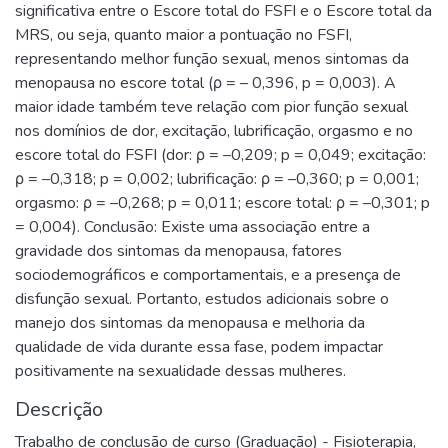
significativa entre o Escore total do FSFI e o Escore total da
MRS, ou seja, quanto maior a pontuação no FSFI,
representando melhor função sexual, menos sintomas da
menopausa no escore total (ρ = – 0,396, p = 0,003). A
maior idade também teve relação com pior função sexual
nos domínios de dor, excitação, lubrificação, orgasmo e no
escore total do FSFI (dor: ρ = –0,209; p = 0,049; excitação:
ρ = –0,318; p = 0,002; lubrificação: ρ = –0,360; p = 0,001;
orgasmo: ρ = –0,268; p = 0,011; escore total: ρ = –0,301; p
= 0,004). Conclusão: Existe uma associação entre a
gravidade dos sintomas da menopausa, fatores
sociodemográficos e comportamentais, e a presença de
disfunção sexual. Portanto, estudos adicionais sobre o
manejo dos sintomas da menopausa e melhoria da
qualidade de vida durante essa fase, podem impactar
positivamente na sexualidade dessas mulheres.
Descrição
Trabalho de conclusão de curso (Graduação) - Fisioterapia,