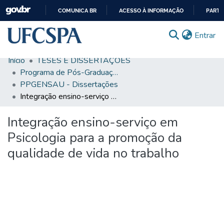
COMUNICA BR
ACESSO À INFORMAÇÃO
PARTI
IR
(c
Entrar
PARA
O
Início
TESES E DISSERTAÇÕES
CONTEÚDO
Comunidades & Coleções
Programa de Pós-Graduação em Ensino na Saúde
PPGENSAU - Dissertações
Busca Facetada
Integração ensino-serviço em Psicologia para a promoção da qualidade de vida no trabalho
Estatísticas
Integração ensino-serviço em
Autoarquivamento
Psicologia para a promoção da
Sobre o RI-UFCSPA
qualidade de vida no trabalho
FAQ
Ajuda