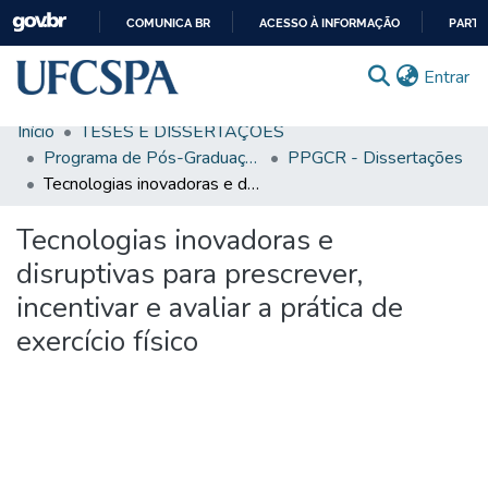
COMUNICA BR
ACESSO À INFORMAÇÃO
PARTI
IR
(c
Entrar
PARA
O
Início
TESES E DISSERTAÇÕES
CONTEÚDO
Comunidades & Coleções
Programa de Pós-Graduação em Ciências da Reabilitação
PPGCR - Dissertações
Tecnologias inovadoras e disruptivas para prescrever, incentivar e avaliar a prática de exercício físico
Busca Facetada
Tecnologias inovadoras e
Estatísticas
disruptivas para prescrever,
Autoarquivamento
incentivar e avaliar a prática de
Sobre o RI-UFCSPA
exercício físico
FAQ
Ajuda