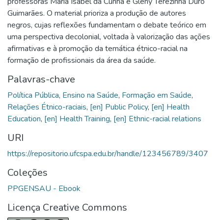
professoras Maria Isabel da Cunha e Gleny Terezinha Duro
Guimarães. O material prioriza a produção de autores
negros, cujas reflexões fundamentam o debate teórico em
uma perspectiva decolonial, voltada à valorização das ações
afirmativas e à promoção da temática étnico-racial na
formação de profissionais da área da saúde.
Palavras-chave
Política Pública
,
Ensino na Saúde
,
Formação em Saúde
,
Relações Étnico-raciais
,
[en] Public Policy
,
[en] Health
Education
,
[en] Health Training
,
[en] Ethnic-racial relations
URI
https://repositorio.ufcspa.edu.br/handle/123456789/3407
Coleções
PPGENSAU - Ebook
Licença Creative Commons