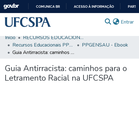
COMUNICA BR
ACESSO À INFORMAÇÃO
PARTI
IR
(c
Entrar
PARA
O
Início
RECURSOS EDUCACIONAIS
CONTEÚDO
Comunidades & Coleções
Recursos Educacionais PPGENSAU
PPGENSAU - Ebook
Guia Antirracista: caminhos para o Letramento Racial na UFCSPA
Busca Facetada
Guia Antirracista: caminhos para o
Estatísticas
Letramento Racial na UFCSPA
Autoarquivamento
Sobre o RI-UFCSPA
FAQ
Ajuda