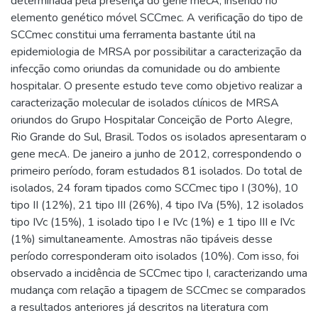
determinada pela presença do gene mecA, inserido no
elemento genético móvel SCCmec. A verificação do tipo de
SCCmec constitui uma ferramenta bastante útil na
epidemiologia de MRSA por possibilitar a caracterização da
infecção como oriundas da comunidade ou do ambiente
hospitalar. O presente estudo teve como objetivo realizar a
caracterização molecular de isolados clínicos de MRSA
oriundos do Grupo Hospitalar Conceição de Porto Alegre,
Rio Grande do Sul, Brasil. Todos os isolados apresentaram o
gene mecA. De janeiro a junho de 2012, correspondendo o
primeiro período, foram estudados 81 isolados. Do total de
isolados, 24 foram tipados como SCCmec tipo I (30%), 10
tipo II (12%), 21 tipo III (26%), 4 tipo IVa (5%), 12 isolados
tipo IVc (15%), 1 isolado tipo I e IVc (1%) e 1 tipo III e IVc
(1%) simultaneamente. Amostras não tipáveis desse
período corresponderam oito isolados (10%). Com isso, foi
observado a incidência de SCCmec tipo I, caracterizando uma
mudança com relação a tipagem de SCCmec se comparados
a resultados anteriores já descritos na literatura com