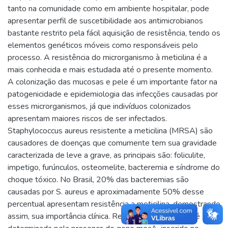
tanto na comunidade como em ambiente hospitalar, pode
apresentar perfil de suscetibilidade aos antimicrobianos
bastante restrito pela fácil aquisição de resistência, tendo os
elementos genéticos móveis como responsáveis pelo
processo. A resistência do microrganismo à meticilina é a
mais conhecida e mais estudada até o presente momento.
A colonização das mucosas e pele é um importante fator na
patogenicidade e epidemiologia das infecções causadas por
esses microrganismos, já que indivíduos colonizados
apresentam maiores riscos de ser infectados.
Staphylococcus aureus resistente a meticilina (MRSA) são
causadores de doenças que comumente tem sua gravidade
caracterizada de leve a grave, as principais são: foliculite,
impetigo, furúnculos, osteomelite, bacteremia e síndrome do
choque tóxico. No Brasil, 20% das bacteremias são
causadas por S. aureus e aproximadamente 50% desse
percentual apresentam resistência a meticilina, demostrando
assim, sua importância clínica. Resistência à meticilina é