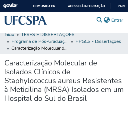
COMUNICA BR
ACESSO À INFORMAÇÃO
PARTI
IR
(c
Entrar
PARA
O
Início
TESES E DISSERTAÇÕES
CONTEÚDO
Comunidades & Coleções
Programa de Pós-Graduação em Ciências da Saúde
PPGCS - Dissertações
Caracterização Molecular de Isolados Clínicos de Staphylococcus aureus Resistentes à Meticilina (MRSA) Isolados em um Hospital do Sul do Brasil
Busca Facetada
Caracterização Molecular de
Estatísticas
Isolados Clínicos de
Autoarquivamento
Staphylococcus aureus Resistentes
Sobre o RI-UFCSPA
à Meticilina (MRSA) Isolados em um
FAQ
Hospital do Sul do Brasil
Ajuda