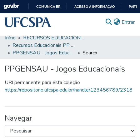
COMUNICA BR
ACESSO À INFORMAÇÃO
PARTI
IR
(c
Entrar
PARA
O
Início
RECURSOS EDUCACIONAIS
CONTEÚDO
Comunidades & Coleções
Recursos Educacionais PPGENSAU
PPGENSAU - Jogos Educacionais
Search
Busca Facetada
PPGENSAU - Jogos Educacionais
Estatísticas
Autoarquivamento
URI permanente para esta coleção
https://repositorio.ufcspa.edu.br/handle/123456789/2318
Sobre o RI-UFCSPA
FAQ
Navegar
Ajuda