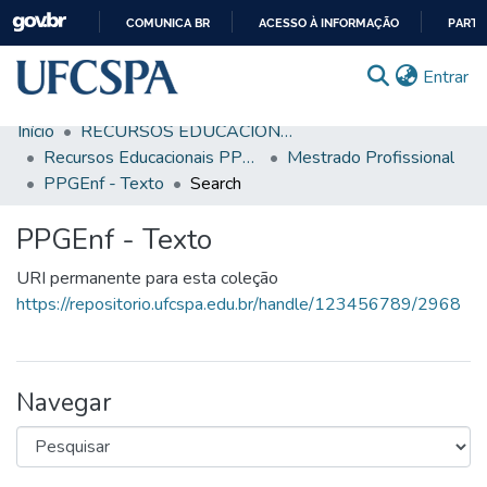
COMUNICA BR
ACESSO À INFORMAÇÃO
PARTI
IR
(c
Entrar
PARA
O
Início
RECURSOS EDUCACIONAIS
CONTEÚDO
Comunidades & Coleções
Recursos Educacionais PPGENF
Mestrado Profissional
PPGEnf - Texto
Search
Busca Facetada
PPGEnf - Texto
Estatísticas
URI permanente para esta coleção
Autoarquivamento
https://repositorio.ufcspa.edu.br/handle/123456789/2968
Sobre o RI-UFCSPA
FAQ
Navegar
Ajuda