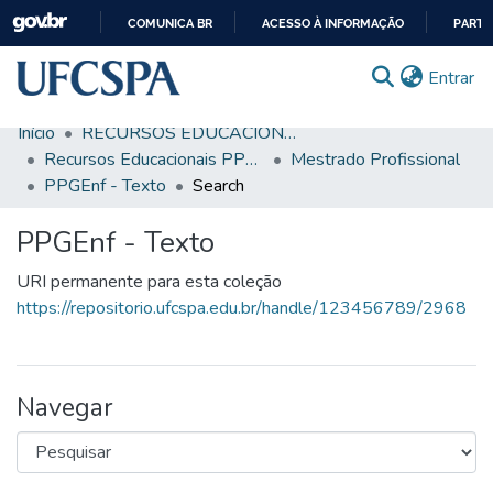
COMUNICA BR
ACESSO À INFORMAÇÃO
PARTI
IR
(c
Entrar
PARA
O
Início
RECURSOS EDUCACIONAIS
CONTEÚDO
Comunidades & Coleções
Recursos Educacionais PPGENF
Mestrado Profissional
PPGEnf - Texto
Search
Busca Facetada
PPGEnf - Texto
Estatísticas
URI permanente para esta coleção
Autoarquivamento
https://repositorio.ufcspa.edu.br/handle/123456789/2968
Sobre o RI-UFCSPA
FAQ
Navegar
Ajuda