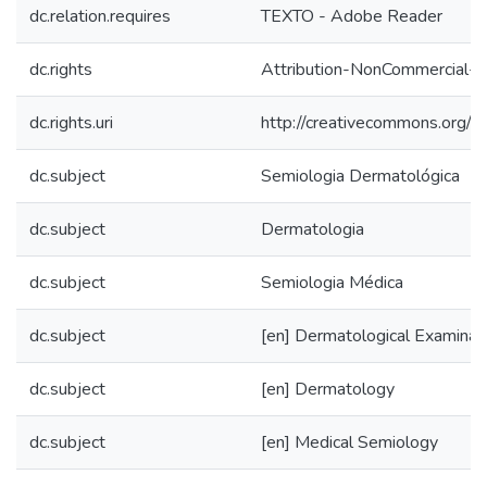
dc.relation.requires
TEXTO - Adobe Reader
dc.rights
Attribution-NonCommercial-No
dc.rights.uri
http://creativecommons.org/li
dc.subject
Semiologia Dermatológica
dc.subject
Dermatologia
dc.subject
Semiologia Médica
dc.subject
[en] Dermatological Examinat
dc.subject
[en] Dermatology
dc.subject
[en] Medical Semiology