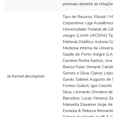
pontuais durante as rotações cl
Tipo de Recurso: Ebook / Mate
Corporativa: Liga Acadêmica d
Universidade Federal de Ciên
Alegre (LAMI-UFCSPA) Tipo 
Material Didático Autoria Cor
Medicina Interna da Universid
Saúde de Porto Alegre (LAM
Carolina Rocha Santos, Ana E
Bianca Fulas Denardi, Caroline
Gomes e Silva, Clarice Lisboa
dc.format.description
Gurski, Gabriel Augusto de Sou
Fontes Guilioti, Igor Casotti d
Silva, Leonardo Onodera de 
Barcellos, Lucas Vincenzi Zaca
Manuella Dayanne Jorge de So
Esnaola & Rebeca Bernardes F
Gabriel de Marchi Aioffi & Gabr