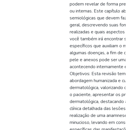
podem revelar de forma preco
ou internas. Este capítulo abor
semiológicas que devem fazer
geral, descrevendo suas form
realizadas e quais aspectos d
você também irá encontrar si
específicos que auxiliam o mé
algumas doenças, a fim de d
pele e anexos pode ser uma f
acontecendo internamente e 
Objetivos: Esta revisão tem c
abordagem humanizada e cuid
dermatológica, valorizando o
o paciente, apresentar os prin
dermatológica, destacando a i
clínica detalhada das lesões d
realização de uma anamnese c
minucioso, levando em conside
específicas das manifestações 