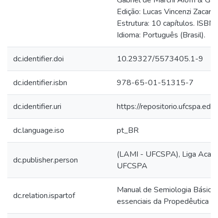
Edição: Lucas Vincenzi Zacari
Estrutura: 10 capítulos. IS
Idioma: Português (Brasil).
dc.identifier.doi
10.29327/5573405.1-9
dc.identifier.isbn
978-65-01-51315-7
dc.identifier.uri
https://repositorio.ufcspa.
dc.language.iso
pt_BR
(LAMI - UFCSPA), Liga Acadê
dc.publisher.person
UFCSPA
Manual de Semiologia Básica:
dc.relation.ispartof
essenciais da Propedêutica M