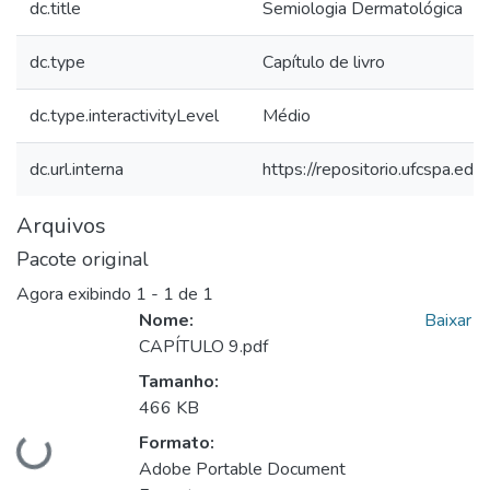
dc.title
Semiologia Dermatológica
dc.type
Capítulo de livro
dc.type.interactivityLevel
Médio
dc.url.interna
https://repositorio.ufcspa.
Arquivos
Pacote original
Agora exibindo
1 - 1 de 1
Nome:
Baixar
CAPÍTULO 9.pdf
Tamanho:
466 KB
Formato:
Carregando...
Adobe Portable Document