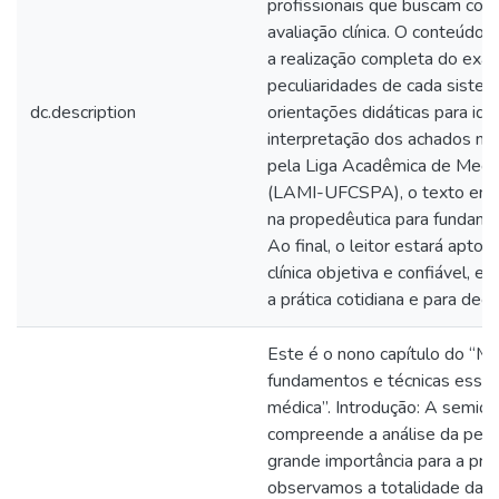
profissionais que buscam com
avaliação clínica. O conteúd
a realização completa do exam
peculiaridades de cada siste
dc.description
orientações didáticas para iden
interpretação dos achados na p
pela Liga Acadêmica de Medi
(LAMI-UFCSPA), o texto enfat
na propedêutica para fundament
Ao final, o leitor estará apto 
clínica objetiva e confiável, 
a prática cotidiana e para dec
Este é o nono capítulo do “Ma
fundamentos e técnicas essen
médica”. Introdução: A semio
compreende a análise da pele 
grande importância para a práti
observamos a totalidade da p