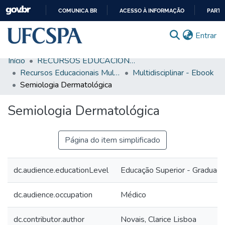
COMUNICA BR
ACESSO À INFORMAÇÃO
PARTI
IR
(c
Entrar
PARA
O
Início
RECURSOS EDUCACIONAIS
CONTEÚDO
Comunidades & Coleções
Recursos Educacionais Multidisciplinares
Multidisciplinar - Ebook
Semiologia Dermatológica
Busca Facetada
Semiologia Dermatológica
Estatísticas
Autoarquivamento
Página do item simplificado
Sobre o RI-UFCSPA
FAQ
dc.audience.educationLevel
Educação Superior - Graduaç
Ajuda
dc.audience.occupation
Médico
dc.contributor.author
Novais, Clarice Lisboa