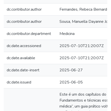
dc.contributor.author
Fernandes, Rebeca Bernarde
dc.contributor.author
Sousa, Manuella Dayanne Jor
dc.contributor.department
Medicina
dc.date.accessioned
2025-07-10T21:20:07Z
dc.date.available
2025-07-10T21:20:07Z
dc.date.date-insert
2025-06-27
dc.date.issued
2025-06-05
Este é um dos capítulos do “
Fundamentos e técnicas essen
médica”, um guia prático volt