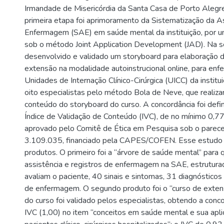
Irmandade de Misericórdia da Santa Casa de Porto Aleg
primeira etapa foi aprimoramento da Sistematização da A
Enfermagem (SAE) em saúde mental da instituição, por u
sob o método Joint Application Development (JAD). Na s
desenvolvido e validado um storyboard para elaboração 
extensão na modalidade autoinstrucional online, para enf
Unidades de Internação Clínico-Cirúrgica (UICC) da institu
oito especialistas pelo método Bola de Neve, que realiza
conteúdo do storyboard do curso. A concordância foi defi
Índice de Validação de Conteúdo (IVC), de no mínimo 0,77
aprovado pelo Comitê de Ética em Pesquisa sob o parece
3.109.035, financiado pela CAPES/COFEN. Esse estudo 
produtos. O primeiro foi a “árvore de saúde mental” para q
assistência e registros de enfermagem na SAE, estrutur
avaliam o paciente, 40 sinais e sintomas, 31 diagnósticos
de enfermagem. O segundo produto foi o “curso de exten
do curso foi validado pelos especialistas, obtendo a conc
IVC (1,00) no item “conceitos em saúde mental e sua apli