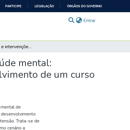
PARTICIPE
LEGISLAÇÃO
ÓRGÃOS DO GOVERNO
(current)
Entrar
Diagnósticos e intervenções de enfermagem em saúde mental: aprimoramento da assistência e registro e desenvolvimento de um curso de extensão
úde mental:
olvimento de um curso
e mental de
o desenvolvimento
tensão. Trata-se de
mo cenário a