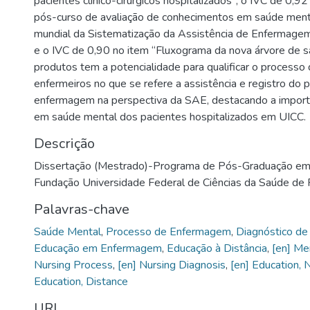
pacientes clínico-cirúrgicos hospitalizados”; o IVC de 0,92
pós-curso de avaliação de conhecimentos em saúde ment
mundial da Sistematização da Assistência de Enfermage
e o IVC de 0,90 no item “Fluxograma da nova árvore de 
produtos tem a potencialidade para qualificar o processo
enfermeiros no que se refere a assistência e registro do 
enfermagem na perspectiva da SAE, destacando a importâ
em saúde mental dos pacientes hospitalizados em UICC.
Descrição
Dissertação (Mestrado)-Programa de Pós-Graduação e
Fundação Universidade Federal de Ciências da Saúde de 
Palavras-chave
Saúde Mental
,
Processo de Enfermagem
,
Diagnóstico d
Educação em Enfermagem
,
Educação à Distância
,
[en] Me
Nursing Process
,
[en] Nursing Diagnosis
,
[en] Education, 
Education, Distance
URI