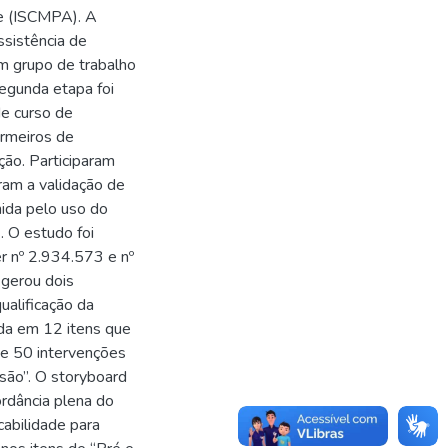
re (ISCMPA). A
ssistência de
m grupo de trabalho
egunda etapa foi
de curso de
ermeiros de
ição. Participaram
ram a validação de
nida pelo uso do
. O estudo foi
r nº 2.934.573 e nº
gerou dois
ualificação da
ada em 12 itens que
 e 50 intervenções
são”. O storyboard
ordância plena do
cabilidade para