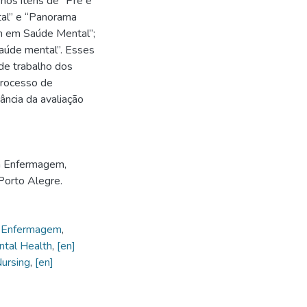
 nos itens de “Pré e
al” e “Panorama
m em Saúde Mental”;
saúde mental”. Esses
 de trabalho dos
processo de
ncia da avaliação
m Enfermagem,
Porto Alegre.
e Enfermagem
,
ntal Health
,
[en]
Nursing
,
[en]