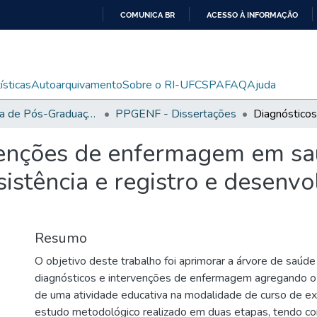
COMUNICA BR
ACESSO À INFORMAÇÃO
IR
PARA
O
ísticas
Autoarquivamento
Sobre o RI-UFCSPA
FAQ
Ajuda
CONTEÚDO
Programa de Pós-Graduação em Enfermagem
PPGENF - Dissertações
venções de enfermagem em sa
istência e registro e desenv
Resumo
O objetivo deste trabalho foi aprimorar a árvore de saúd
diagnósticos e intervenções de enfermagem agregando 
de uma atividade educativa na modalidade de curso de ex
estudo metodológico realizado em duas etapas, tendo co