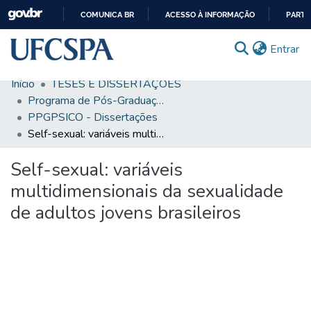
COMUNICA BR
ACESSO À INFORMAÇÃO
PARTI
IR
(c
Entrar
PARA
O
Início
TESES E DISSERTAÇÕES
CONTEÚDO
Comunidades & Coleções
Programa de Pós-Graduação em Psicologia e Saúde
PPGPSICO - Dissertações
Busca Facetada
Self-sexual: variáveis multidimensionais da sexualidade de adultos jovens brasileiros
Estatísticas
Self-sexual: variáveis
Autoarquivamento
multidimensionais da sexualidade
Sobre o RI-UFCSPA
de adultos jovens brasileiros
FAQ
Ajuda