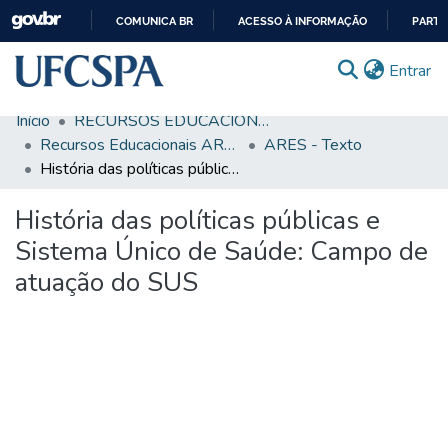
COMUNICA BR
ACESSO À INFORMAÇÃO
PARTI
IR
(c
Entrar
PARA
O
Início
RECURSOS EDUCACIONAIS
CONTEÚDO
Comunidades & Coleções
Recursos Educacionais ARES/UNA-SUS
ARES - Texto
História das políticas públicas e Sistema Único de Saúde: Campo de atuação do SUS
Busca Facetada
História das políticas públicas e
Estatísticas
Sistema Único de Saúde: Campo de
Autoarquivamento
atuação do SUS
Sobre o RI-UFCSPA
FAQ
Ajuda