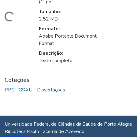
(C).pdf
Tamanho:
ando...
2.52 MB
Formato:
Adobe Portable Document
Format
Descrição:
Texto completo
Coleções
PPGTIGSAU - Dissertações
Universidade Federal de Ciências da Saúde de Porto Alegre
Biblioteca Paulo Lacerda de Azevedo