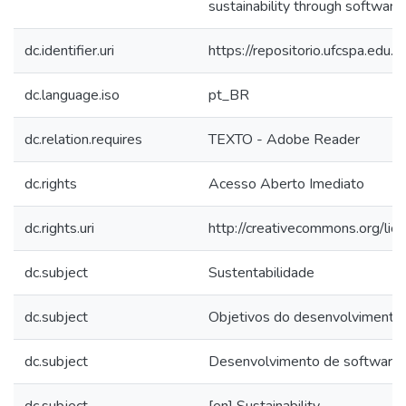
sustainability through software i
dc.identifier.uri
https://repositorio.ufcspa.ed
dc.language.iso
pt_BR
dc.relation.requires
TEXTO - Adobe Reader
dc.rights
Acesso Aberto Imediato
dc.rights.uri
http://creativecommons.org/lic
dc.subject
Sustentabilidade
dc.subject
Objetivos do desenvolvimento 
dc.subject
Desenvolvimento de software
dc.subject
[en] Sustainability