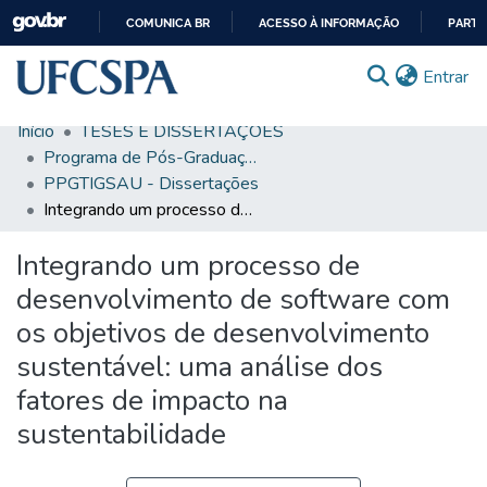
COMUNICA BR
ACESSO À INFORMAÇÃO
PARTI
IR
(c
Entrar
PARA
O
Início
TESES E DISSERTAÇÕES
CONTEÚDO
Comunidades & Coleções
Programa de Pós-Graduação em Tecnologias da Informação e Gestão em Saúde
PPGTIGSAU - Dissertações
Busca Facetada
Integrando um processo de desenvolvimento de software com os objetivos de desenvolvimento sustentável: uma análise dos fatores de impacto na sustentabilidade
Estatísticas
Integrando um processo de
Autoarquivamento
desenvolvimento de software com
Sobre o RI-UFCSPA
os objetivos de desenvolvimento
sustentável: uma análise dos
FAQ
fatores de impacto na
Ajuda
sustentabilidade