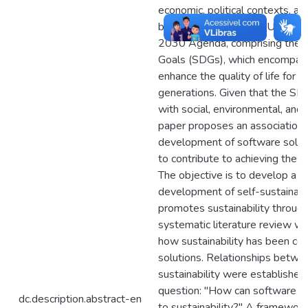
economic, political contexts, a
broad applicability, the United
2030 Agenda, comprising the 
Goals (SDGs), which encompass 
enhance the quality of life for c
generations. Given that the SDG
with social, environmental, and
paper proposes an associatio
development of software soluti
to contribute to achieving the
The objective is to develop a 
development of self-sustainab
promotes sustainability throu
systematic literature review w
how sustainability has been cons
solutions. Relationships betwe
sustainability were established
question: "How can software be
dc.description.abstract-en
to sustainability?" A framewo