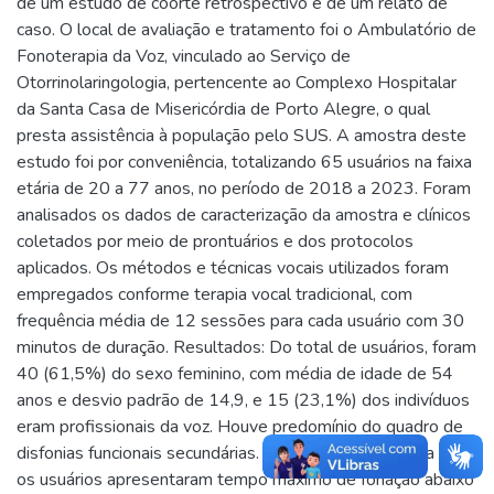
de um estudo de coorte retrospectivo e de um relato de
caso. O local de avaliação e tratamento foi o Ambulatório de
Fonoterapia da Voz, vinculado ao Serviço de
Otorrinolaringologia, pertencente ao Complexo Hospitalar
da Santa Casa de Misericórdia de Porto Alegre, o qual
presta assistência à população pelo SUS. A amostra deste
estudo foi por conveniência, totalizando 65 usuários na faixa
etária de 20 a 77 anos, no período de 2018 a 2023. Foram
analisados os dados de caracterização da amostra e clínicos
coletados por meio de prontuários e dos protocolos
aplicados. Os métodos e técnicas vocais utilizados foram
empregados conforme terapia vocal tradicional, com
frequência média de 12 sessões para cada usuário com 30
minutos de duração. Resultados: Do total de usuários, foram
40 (61,5%) do sexo feminino, com média de idade de 54
anos e desvio padrão de 14,9, e 15 (23,1%) dos indivíduos
eram profissionais da voz. Houve predomínio do quadro de
disfonias funcionais secundárias. Na avaliação global da voz,
os usuários apresentaram tempo máximo de fonação abaixo