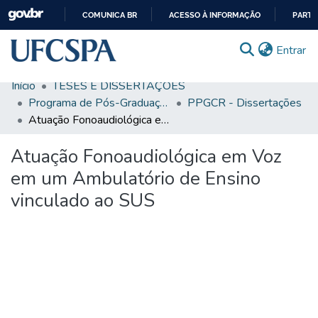
COMUNICA BR
ACESSO À INFORMAÇÃO
PARTI
IR
(c
Entrar
PARA
O
Início
TESES E DISSERTAÇÕES
CONTEÚDO
Comunidades & Coleções
Programa de Pós-Graduação em Ciências da Reabilitação
PPGCR - Dissertações
Atuação Fonoaudiológica em Voz em um Ambulatório de Ensino vinculado ao SUS
Busca Facetada
Atuação Fonoaudiológica em Voz
Estatísticas
em um Ambulatório de Ensino
Autoarquivamento
vinculado ao SUS
Sobre o RI-UFCSPA
FAQ
Ajuda