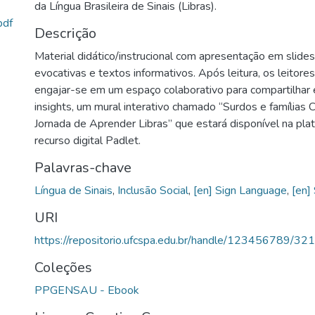
da Língua Brasileira de Sinais (Libras).
pdf
Descrição
Material didático/instrucional com apresentação em slide
evocativas e textos informativos. Após leitura, os leitore
engajar-se em um espaço colaborativo para compartilhar 
insights, um mural interativo chamado “Surdos e famílias
Jornada de Aprender Libras” que estará disponível na pl
recurso digital Padlet.
Palavras-chave
Língua de Sinais
,
Inclusão Social
,
[en] Sign Language
,
[en] 
URI
https://repositorio.ufcspa.edu.br/handle/123456789/32
Coleções
PPGENSAU - Ebook