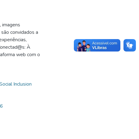
s, imagens
s são convidados a
experiências,
 Conectad@s: À
ataforma web com o
Social Inclusion
16