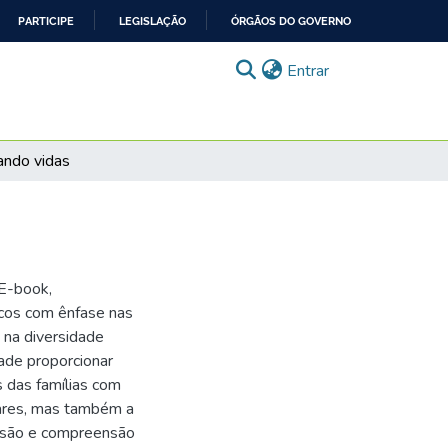
PARTICIPE
LEGISLAÇÃO
ÓRGÃOS DO GOVERNO
(current)
Entrar
ando vidas
 E-book,
cos com ênfase nas
e na diversidade
dade proporcionar
 das famílias com
iares, mas também a
lusão e compreensão