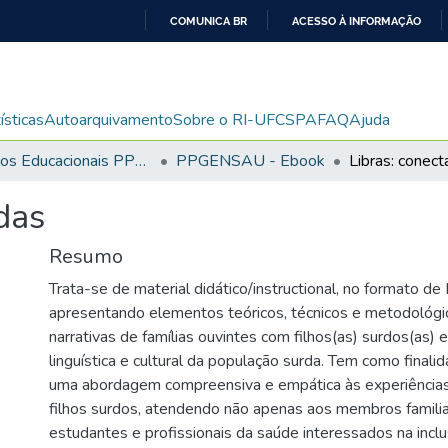
COMUNICA BR
ACESSO À INFORMAÇÃO
IR
PARA
O
ísticas
Autoarquivamento
Sobre o RI-UFCSPA
FAQ
Ajuda
CONTEÚDO
Recursos Educacionais PPGENSAU
PPGENSAU - Ebook
Libras: conect
das
Resumo
Trata-se de material didático/instructional, no formato de
apresentando elementos teóricos, técnicos e metodológi
narrativas de famílias ouvintes com filhos(as) surdos(as) 
linguística e cultural da população surda. Tem como finali
uma abordagem compreensiva e empática às experiências
filhos surdos, atendendo não apenas aos membros famil
estudantes e profissionais da saúde interessados na inc