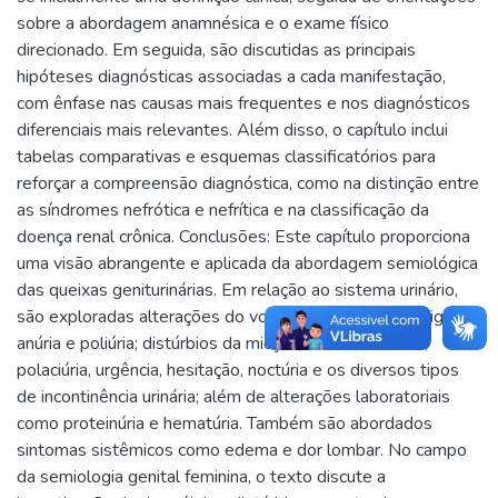
sobre a abordagem anamnésica e o exame físico
direcionado. Em seguida, são discutidas as principais
hipóteses diagnósticas associadas a cada manifestação,
com ênfase nas causas mais frequentes e nos diagnósticos
diferenciais mais relevantes. Além disso, o capítulo inclui
tabelas comparativas e esquemas classificatórios para
reforçar a compreensão diagnóstica, como na distinção entre
as síndromes nefrótica e nefrítica e na classificação da
doença renal crônica. Conclusões: Este capítulo proporciona
uma visão abrangente e aplicada da abordagem semiológica
das queixas geniturinárias. Em relação ao sistema urinário,
são exploradas alterações do volume urinário como oligúria,
anúria e poliúria; distúrbios da micção, incluindo disúria,
polaciúria, urgência, hesitação, noctúria e os diversos tipos
de incontinência urinária; além de alterações laboratoriais
como proteinúria e hematúria. Também são abordados
sintomas sistêmicos como edema e dor lombar. No campo
da semiologia genital feminina, o texto discute a