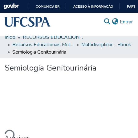
COMUNICA BR
ACESSO À INFORMAÇÃO
PARTI
IR
(c
Entrar
PARA
O
Início
RECURSOS EDUCACIONAIS
CONTEÚDO
Comunidades & Coleções
Recursos Educacionais Multidisciplinares
Multidisciplinar - Ebook
Semiologia Genitourinária
Busca Facetada
Semiologia Genitourinária
Estatísticas
Autoarquivamento
Sobre o RI-UFCSPA
FAQ
Carregando...
Ajuda
Arquivos