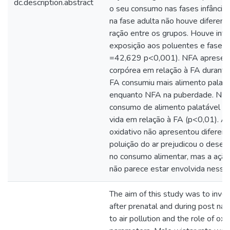
dc.description.abstract
o seu consumo nas fases infância
na fase adulta não houve diferen
ração entre os grupos. Houve inte
exposição aos poluentes e fase d
=42,629 p<0,001). NFA apresen
corpórea em relação à FA durante
FA consumiu mais alimento palatá
enquanto NFA na puberdade. NF
consumo de alimento palatável e
vida em relação à FA (p<0,01). A 
oxidativo não apresentou diferenç
poluição do ar prejudicou o desenv
no consumo alimentar, mas a açã
não parece estar envolvida nesse
The aim of this study was to inve
after prenatal and during post na
to air pollution and the role of ox