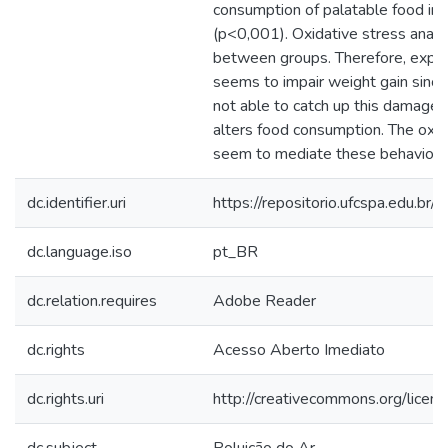
consumption of palatable food in a
(p<0,001). Oxidative stress analy
between groups. Therefore, exposu
seems to impair weight gain since
not able to catch up this damage du
alters food consumption. The oxida
seem to mediate these behaviora
dc.identifier.uri
https://repositorio.ufcspa.edu.
dc.language.iso
pt_BR
dc.relation.requires
Adobe Reader
dc.rights
Acesso Aberto Imediato
dc.rights.uri
http://creativecommons.org/licen
dc.subject
Poluição do Ar