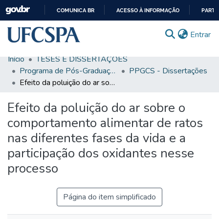
COMUNICA BR
ACESSO À INFORMAÇÃO
PARTI
IR
(c
Entrar
PARA
O
Início
TESES E DISSERTAÇÕES
CONTEÚDO
Comunidades & Coleções
Programa de Pós-Graduação em Ciências da Saúde
PPGCS - Dissertações
Efeito da poluição do ar sobre o comportamento alimentar de ratos nas diferentes fases da vida e a participação dos oxidantes nesse processo
Busca Facetada
Efeito da poluição do ar sobre o
Estatísticas
comportamento alimentar de ratos
Autoarquivamento
nas diferentes fases da vida e a
Sobre o RI-UFCSPA
participação dos oxidantes nesse
FAQ
processo
Ajuda
Página do item simplificado