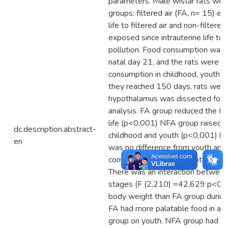
parameters. Male wistar rats were
groups: filtered air (FA, n= 15) ex
life to filtered air and non-filtere
exposed since intrauterine life to 
pollution. Food consumption was 
natal day 21, and the rats were t
consumption in childhood, youth 
they reached 150 days, rats were
hypothalamus was dissected for o
analysis. FA group reduced the f
life (p<0,001) NFA group raised 
dc.description.abstract-
childhood and youth (p<0,001) bu
en
was no difference from youth and
compared to FA consumption on th
There was an interaction between
stages (F (2,210) =42,629 p<0,0
body weight than FA group during
FA had more palatable food in a
group on youth. NFA group had a s