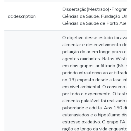
Dissertação(Mestrado)-Program
dc.description
Ciências da Saúde, Fundação Univ
Ciências da Saúde de Porto Alegr
O objetivo desse estudo foi aval
alimentar e desenvolvimento de r
poluição do ar em longo prazo e a
agentes oxidantes. Ratos Wistar 
em dois grupos: ar filtrado (FA, 
período intrauterino ao ar filtrado,
n= 13) exposto desde a fase intra
em nível ambiental. O consumo de
por todo o experimento. O teste
alimento palatável foi realizado nas
puberdade e adulta. Aos 150 dias
eutanasiados e o hipotálamo diss
estresse oxidativo. O grupo FA r
ração ao longo da vida enquanto