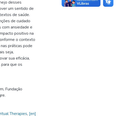
anejo desses
over um sentido de
textos de saúde.
enções de cuidado
os com ansiedade e
mpacto positivo na
 conforme o contexto
e nas práticas pode
is seja,
var sua eficácia,
l para que os
em, Fundação
re.
ritual Therapies
,
[en]