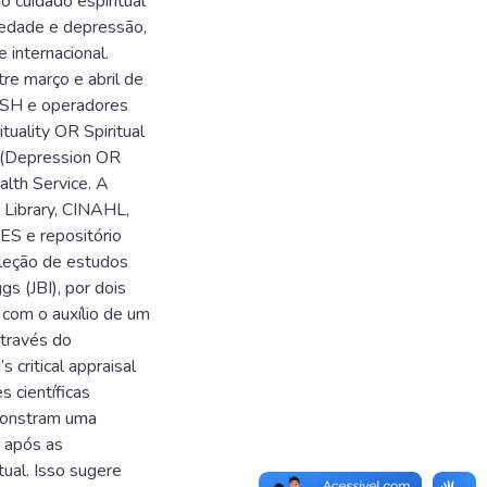
o cuidado espiritual
iedade e depressão,
 internacional.
re março e abril de
eSH e operadores
tuality OR Spiritual
 (Depression OR
lth Service. A
 Library, CINAHL,
ES e repositório
eleção de estudos
s (JBI), por dois
 com o auxílio de um
através do
 critical appraisal
s científicas
emonstram uma
o após as
ual. Isso sugere