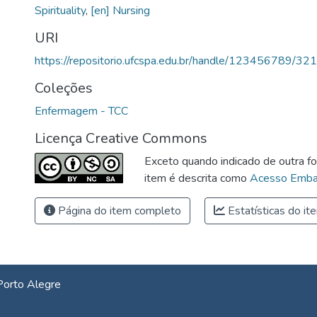
Spirituality
,
[en] Nursing
URI
https://repositorio.ufcspa.edu.br/handle/123456789/32
Coleções
Enfermagem - TCC
Licença Creative Commons
Exceto quando indicado de outra fo
item é descrita como
Acesso Emba
Página do item completo
Estatísticas do it
Porto Alegre