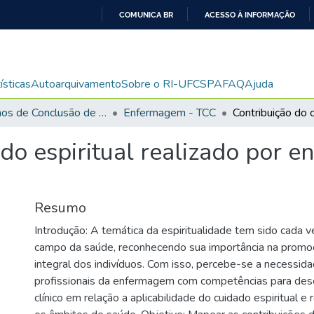
COMUNICA BR
ACESSO À INFORMAÇÃO
IR
PARA
O
ísticas
Autoarquivamento
Sobre o RI-UFCSPA
FAQ
Ajuda
CONTEÚDO
Trabalhos de Conclusão de Curso de Graduação
Enfermagem - TCC
do espiritual realizado por e
Resumo
Introdução: A temática da espiritualidade tem sido cada 
campo da saúde, reconhecendo sua importância na prom
integral dos indivíduos. Com isso, percebe-se a necessid
profissionais da enfermagem com competências para des
clínico em relação a aplicabilidade do cuidado espiritual e