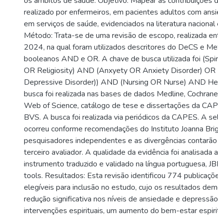
os âmbitos de saúde. Objetivo: Mapear as contribuições d
realizado por enfermeiros, em pacientes adultos com ans
em serviços de saúde, evidenciados na literatura nacional e
Método: Trata-se de uma revisão de escopo, realizada ent
2024, na qual foram utilizados descritores do DeCS e M
booleanos AND e OR. A chave de busca utilizada foi (Spiri
OR Religiosity) AND (Anxyety OR Anxiety Disorder) OR
Depressive Disorder)) AND (Nursing OR Nurse) AND Hea
busca foi realizada nas bases de dados Medline, Cochrane
Web of Science, catálogo de tese e dissertações da CAP
BVS. A busca foi realizada via periódicos da CAPES. A s
ocorreu conforme recomendações do Instituto Joanna Brigg
pesquisadores independentes e as divergências contarão
terceiro avaliador. A qualidade da evidência foi analisada 
instrumento traduzido e validado na língua portuguesa, JBI’s
tools. Resultados: Esta revisão identificou 774 publicaçõe
elegíveis para inclusão no estudo, cujo os resultados d
redução significativa nos níveis de ansiedade e depressã
intervenções espirituais, um aumento do bem-estar espirit