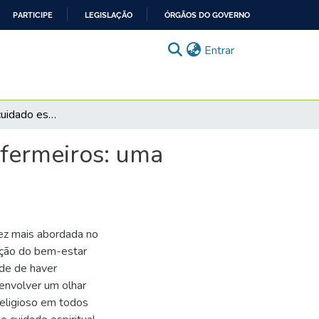
PARTICIPE
LEGISLAÇÃO
ÓRGÃOS DO GOVERNO
(current)
Entrar
Contribuição do cuidado espiritual realizado por enfermeiros: uma revisão de escopo
nfermeiros: uma
vez mais abordada no
oção do bem-estar
ade de haver
envolver um olhar
 religioso em todos