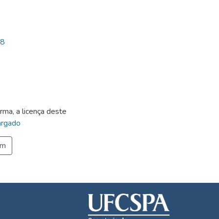
18
rma, a licença deste
rgado
em