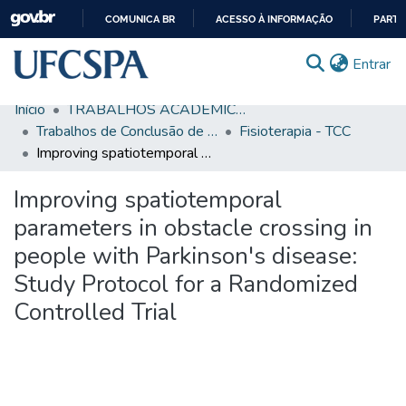
COMUNICA BR
ACESSO À INFORMAÇÃO
PARTI
IR
(c
Entrar
PARA
O
Início
TRABALHOS ACADÊMICOS
CONTEÚDO
Comunidades & Coleções
Trabalhos de Conclusão de Curso de Graduação
Fisioterapia - TCC
Improving spatiotemporal parameters in obstacle crossing in people with Parkinson's disease: Study Protocol for a Randomized Controlled Trial
Busca Facetada
Improving spatiotemporal
Estatísticas
parameters in obstacle crossing in
Autoarquivamento
people with Parkinson's disease:
Sobre o RI-UFCSPA
Study Protocol for a Randomized
FAQ
Controlled Trial
Ajuda