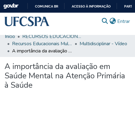
COMUNICA BR
ACESSO À INFORMAÇÃO
PARTI
IR
(c
Entrar
PARA
O
Início
RECURSOS EDUCACIONAIS
CONTEÚDO
Comunidades & Coleções
Recursos Educacionais Multidisciplinares
Multidisciplinar - Vídeo
A importância da avaliação em Saúde Mental na Atenção Primária à Saúde
Busca Facetada
A importância da avaliação em
Estatísticas
Saúde Mental na Atenção Primária
Autoarquivamento
à Saúde
Sobre o RI-UFCSPA
FAQ
Ajuda