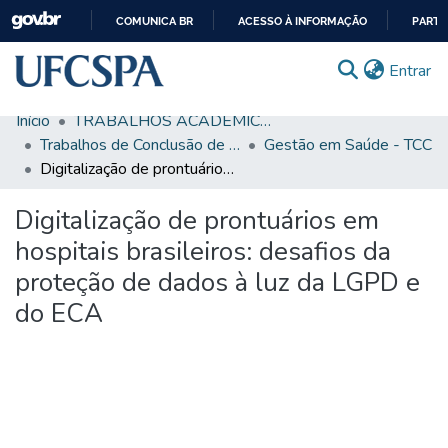
COMUNICA BR
ACESSO À INFORMAÇÃO
PARTI
IR
(c
Entrar
PARA
O
Início
TRABALHOS ACADÊMICOS
CONTEÚDO
Comunidades & Coleções
Trabalhos de Conclusão de Curso de Graduação
Gestão em Saúde - TCC
Digitalização de prontuários em hospitais brasileiros: desafios da proteção de dados à luz da LGPD e do ECA
Busca Facetada
Digitalização de prontuários em
Estatísticas
hospitais brasileiros: desafios da
Autoarquivamento
proteção de dados à luz da LGPD e
Sobre o RI-UFCSPA
do ECA
FAQ
Ajuda