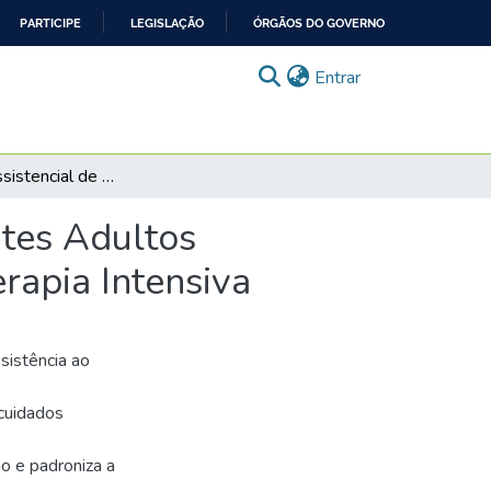
PARTICIPE
LEGISLAÇÃO
ÓRGÃOS DO GOVERNO
(current)
Entrar
Protocolo Assistencial de Enfermagem para Pacientes Adultos Submetidos a Drenagem Torácica Internados em Terapia Intensiva
ntes Adultos
rapia Intensiva
sistência ao
 cuidados
ão e padroniza a