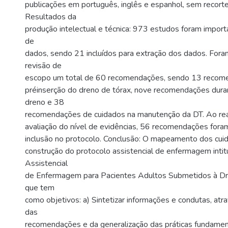
publicações em português, inglês e espanhol, sem recort
Resultados da
produção intelectual e técnica: 973 estudos foram impor
de
dados, sendo 21 incluídos para extração dos dados. Fora
revisão de
escopo um total de 60 recomendações, sendo 13 recome
préinserção do dreno de tórax, nove recomendações duran
dreno e 38
recomendações de cuidados na manutenção da DT. Ao real
avaliação do nível de evidências, 56 recomendações fora
inclusão no protocolo. Conclusão: O mapeamento dos cuid
construção do protocolo assistencial de enfermagem inti
Assistencial
de Enfermagem para Pacientes Adultos Submetidos à Dr
que tem
como objetivos: a) Sintetizar informações e condutas, atr
das
recomendações e da generalização das práticas fundame