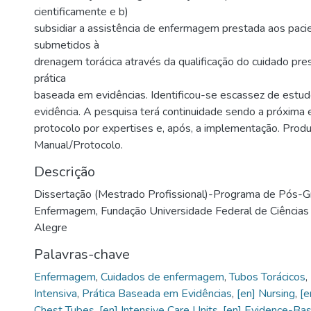
cientificamente e b)
subsidiar a assistência de enfermagem prestada aos paci
submetidos à
drenagem torácica através da qualificação do cuidado pres
prática
baseada em evidências. Identificou-se escassez de estud
evidência. A pesquisa terá continuidade sendo a próxima 
protocolo por expertises e, após, a implementação. Produt
Manual/Protocolo.
Descrição
Dissertação (Mestrado Profissional)-Programa de Pós-
Enfermagem, Fundação Universidade Federal de Ciências
Alegre
Palavras-chave
Enfermagem
,
Cuidados de enfermagem
,
Tubos Torácicos
,
Intensiva
,
Prática Baseada em Evidências
,
[en] Nursing
,
[e
Chest Tubes
,
[en] Intensive Care Units
,
[en] Evidence-Bas