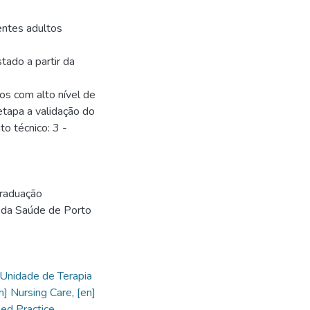
entes adultos
tado a partir da
os com alto nível de
etapa a validação do
o técnico: 3 -
Graduação
 da Saúde de Porto
Unidade de Terapia
n] Nursing Care
,
[en]
ed Practice