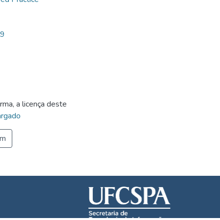
79
rma, a licença deste
rgado
em