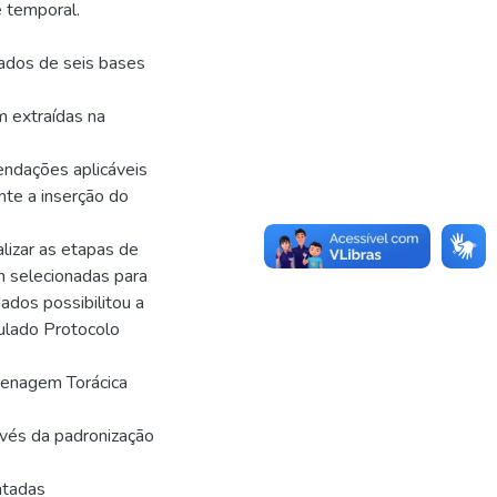
e temporal.
tados de seis bases
m extraídas na
ndações aplicáveis
te a inserção do
izar as etapas de
m selecionadas para
ados possibilitou a
tulado Protocolo
enagem Torácica
avés da padronização
ntadas