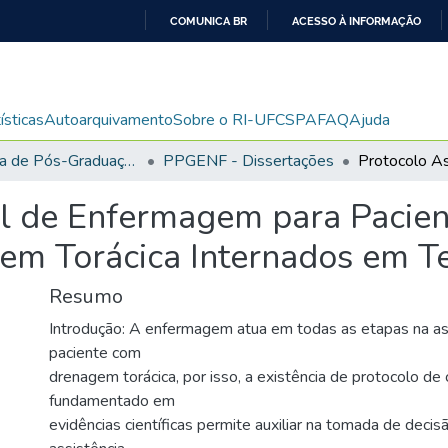
COMUNICA BR
ACESSO À INFORMAÇÃO
IR
PARA
O
ísticas
Autoarquivamento
Sobre o RI-UFCSPA
FAQ
Ajuda
CONTEÚDO
Programa de Pós-Graduação em Enfermagem
PPGENF - Dissertações
al de Enfermagem para Pacie
m Torácica Internados em Te
Resumo
Introdução: A enfermagem atua em todas as etapas na as
paciente com
drenagem torácica, por isso, a existência de protocolo de
fundamentado em
evidências científicas permite auxiliar na tomada de decis