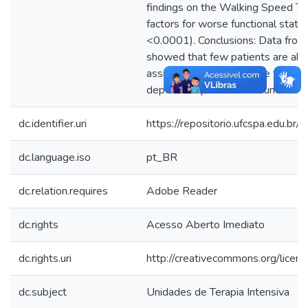
findings on the Walking Speed T
factors for worse functional statu
<0.0001). Conclusions: Data from
showed that few patients are abl
assistance after discharge from I
dependency and worse functional 
dc.identifier.uri
https://repositorio.ufcspa.edu.
dc.language.iso
pt_BR
dc.relation.requires
Adobe Reader
dc.rights
Acesso Aberto Imediato
dc.rights.uri
http://creativecommons.org/licen
dc.subject
Unidades de Terapia Intensiva