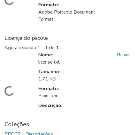
arregando...
Formato:
Adobe Portable Document
Format
Licença do pacote
Agora exibindo
1 - 1 de 1
Nome:
Baixar
license.txt
Tamanho:
1.71 KB
Formato:
arregando...
Plain Text
Descrição:
Coleções
PPGCR - Dissertações