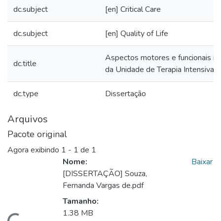
dc.subject
[en] Critical Care
dc.subject
[en] Quality of Life
Aspectos motores e funcionais i
dc.title
da Unidade de Terapia Intensiva
dc.type
Dissertação
Arquivos
Pacote original
Agora exibindo
1 - 1 de 1
Nome:
Baixar
[DISSERTAÇÃO] Souza,
Fernanda Vargas de.pdf
Tamanho:
1.38 MB