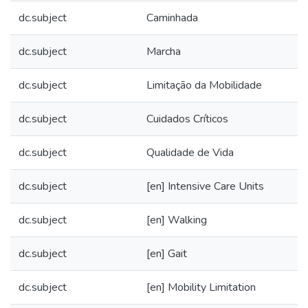
dc.subject
Caminhada
dc.subject
Marcha
dc.subject
Limitação da Mobilidade
dc.subject
Cuidados Críticos
dc.subject
Qualidade de Vida
dc.subject
[en] Intensive Care Units
dc.subject
[en] Walking
dc.subject
[en] Gait
dc.subject
[en] Mobility Limitation