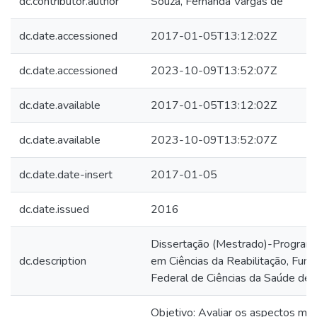
dc.contributor.author
Souza, Fernanda Vargas de
dc.date.accessioned
2017-01-05T13:12:02Z
dc.date.accessioned
2023-10-09T13:52:07Z
dc.date.available
2017-01-05T13:12:02Z
dc.date.available
2023-10-09T13:52:07Z
dc.date.date-insert
2017-01-05
dc.date.issued
2016
Dissertação (Mestrado)-Program
dc.description
em Ciências da Reabilitação, Fun
Federal de Ciências da Saúde de 
Objetivo: Avaliar os aspectos mot