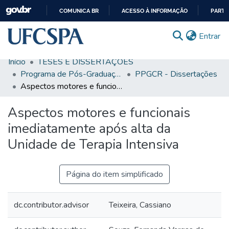
COMUNICA BR
ACESSO À INFORMAÇÃO
PARTI
IR
(c
Entrar
PARA
O
Início
TESES E DISSERTAÇÕES
CONTEÚDO
Comunidades & Coleções
Programa de Pós-Graduação em Ciências da Reabilitação
PPGCR - Dissertações
Aspectos motores e funcionais imediatamente após alta da Unidade de Terapia Intensiva
Busca Facetada
Aspectos motores e funcionais
Estatísticas
imediatamente após alta da
Autoarquivamento
Unidade de Terapia Intensiva
Sobre o RI-UFCSPA
FAQ
Página do item simplificado
Ajuda
dc.contributor.advisor
Teixeira, Cassiano