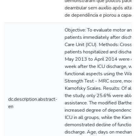
demonstraram que poucos pacien
deambular sem auxílio após alta 
de dependência e piorou a capacid
Objective: To evaluate motor and 
patients immediately after discha
Care Unit (ICU). Methods: Cross-s
patients hospitalized and discha
May 2013 to April 2014 were eval
week after the ICU discharge, w
functional aspects using the Wal
Strength Test - MRC score, modif
Karnofsky Scales. Results: Of all 
the study, only 25.6% were able 
dc.description.abstract-
assistance. The modified Barthel 
en
increased degree of dependency a
ICU in all groups, while the Karno
demonstrated decline of functional
discharge. Age, days on mechanica