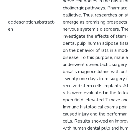
nerve cell bodies in the basal fore
cholinergic pathways. Pharmacolog
palliative. Thus, researches on st
dc.description.abstract-
emerge as promising prospects for
en
nervous system’s disorders. The a
investigate the effects of stem c
dental pulp, human adipose tissue
on the behavior of rats in a model
disease. To this purpose, male adu
underwent stereotactic surgery fo
basalis magnocellularis with unila
Twenty one days from surgery for 
received stem cells implants. Afte
rats were evaluated in the followi
open field, elevated-T maze and o
Immune histological exams pointe
caused injury and the performanc
cells. Results showed an improve
with human dental pulp and human