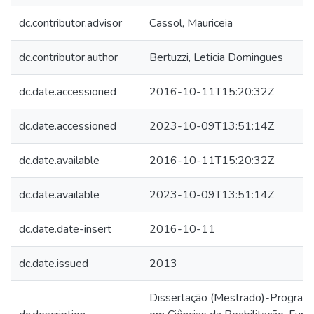
dc.contributor.advisor
Cassol, Mauriceia
dc.contributor.author
Bertuzzi, Leticia Domingues
dc.date.accessioned
2016-10-11T15:20:32Z
dc.date.accessioned
2023-10-09T13:51:14Z
dc.date.available
2016-10-11T15:20:32Z
dc.date.available
2023-10-09T13:51:14Z
dc.date.date-insert
2016-10-11
dc.date.issued
2013
Dissertação (Mestrado)-Program