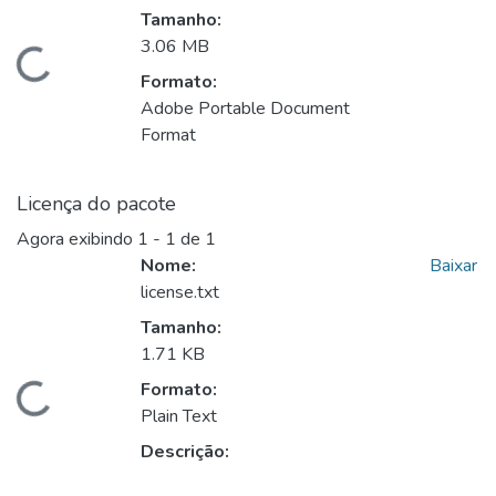
Tamanho:
3.06 MB
regando...
Formato:
Adobe Portable Document
Format
Licença do pacote
Agora exibindo
1 - 1 de 1
Nome:
Baixar
license.txt
Tamanho:
1.71 KB
Formato:
regando...
Plain Text
Descrição: