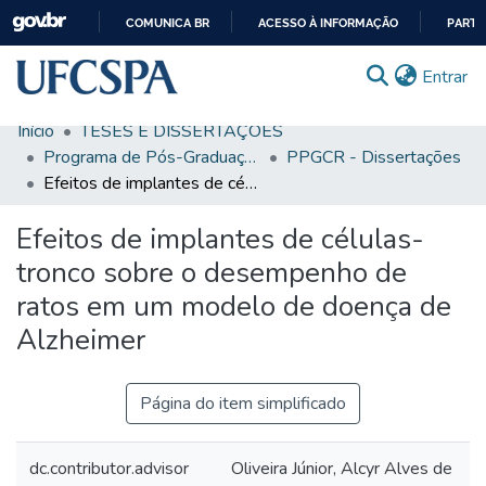
COMUNICA BR
ACESSO À INFORMAÇÃO
PARTI
IR
(c
Entrar
PARA
O
Início
TESES E DISSERTAÇÕES
CONTEÚDO
Comunidades & Coleções
Programa de Pós-Graduação em Ciências da Reabilitação
PPGCR - Dissertações
Efeitos de implantes de células-tronco sobre o desempenho de ratos em um modelo de doença de Alzheimer
Busca Facetada
Efeitos de implantes de células-
Estatísticas
tronco sobre o desempenho de
Autoarquivamento
ratos em um modelo de doença de
Sobre o RI-UFCSPA
Alzheimer
FAQ
Página do item simplificado
Ajuda
dc.contributor.advisor
Oliveira Júnior, Alcyr Alves de