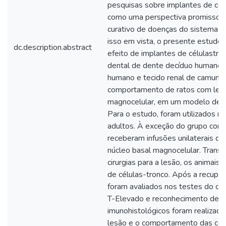
pesquisas sobre implantes de cél
como uma perspectiva promissora
curativo de doenças do sistema n
isso em vista, o presente estudo 
dc.description.abstract
efeito de implantes de célulastro
dental de dente decíduo humano, 
humano e tecido renal de camund
comportamento de ratos com lesõ
magnocelular, em um modelo de d
Para o estudo, foram utilizados r
adultos. À exceção do grupo contr
receberam infusões unilaterais d
núcleo basal magnocelular. Transc
cirurgias para a lesão, os animai
de células-tronco. Após a recupe
foram avaliados nos testes do cam
T-Elevado e reconhecimento de 
imunohistológicos foram realizado
lesão e o comportamento das cél