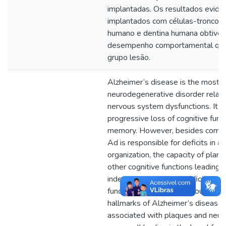
implantadas. Os resultados evide
implantados com células-tronco d
humano e dentina humana obtive
desempenho comportamental qu
grupo lesão.
Alzheimer’s disease is the most 
neurodegenerative disorder relate
nervous system dysfunctions. It is
progressive loss of cognitive funct
memory. However, besides compr
Ad is responsible for deficits in at
organization, the capacity of plan
other cognitive functions leading to
independently. These deficits resu
functional changes of various corti
hallmarks of Alzheimer’s disease a
associated with plaques and neurof