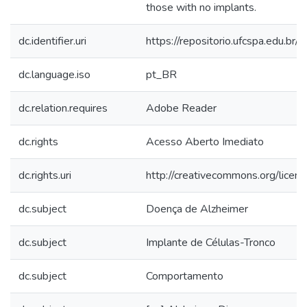
those with no implants.
dc.identifier.uri
https://repositorio.ufcspa.edu.
dc.language.iso
pt_BR
dc.relation.requires
Adobe Reader
dc.rights
Acesso Aberto Imediato
dc.rights.uri
http://creativecommons.org/licen
dc.subject
Doença de Alzheimer
dc.subject
Implante de Células-Tronco
dc.subject
Comportamento