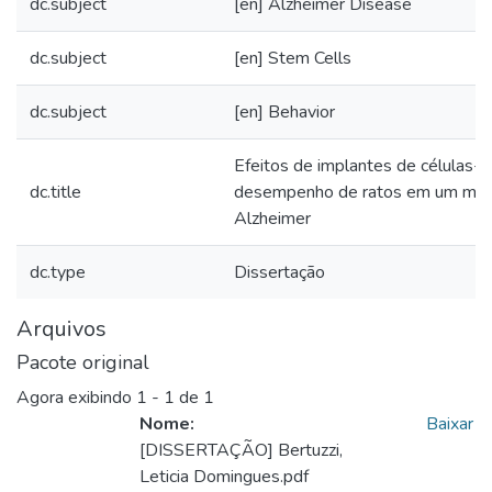
dc.subject
[en] Alzheimer Disease
dc.subject
[en] Stem Cells
dc.subject
[en] Behavior
Efeitos de implantes de células-t
dc.title
desempenho de ratos em um mod
Alzheimer
dc.type
Dissertação
Arquivos
Pacote original
Agora exibindo
1 - 1 de 1
Nome:
Baixar
[DISSERTAÇÃO] Bertuzzi,
Leticia Domingues.pdf