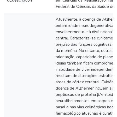
dc.description
em Ciências da Reabilitação, Fun
Federal de Ciências da Saúde de 
Atualmente, a doença de Alzheime
enfermidade neurodegenerativa a
envelhecimento e à disfuncionali
central. Caracteriza-se clinicamen
prejuízo das funções cognitivas, e
da memória. No entanto, outras f
orientação, capacidade de planej
ideias também ficam comprometid
inabilidade de viver independente
resultam de alterações estruturais
áreas do córtex cerebral. Evidênc
doença de Alzheimer incluem a pr
peptídicas de proteína βAmilóide
neurofibrilamentos em corpos cel
basal e nas vias colinérgicas neoc
farmacológico atual não é curativo