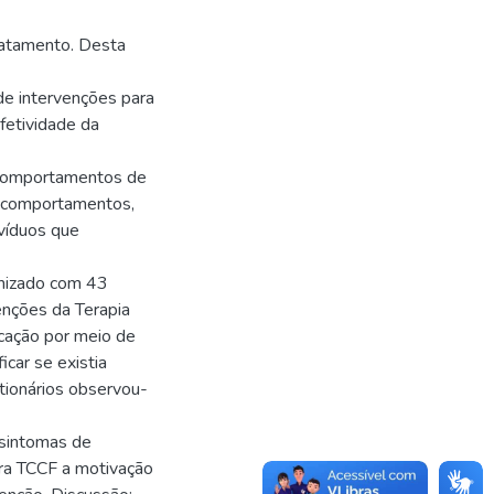
ratamento. Desta
de intervenções para
efetividade da
 comportamentos de
e comportamentos,
víduos que
omizado com 43
enções da Terapia
cação por meio de
icar se existia
stionários observou-
 sintomas de
ara TCCF a motivação