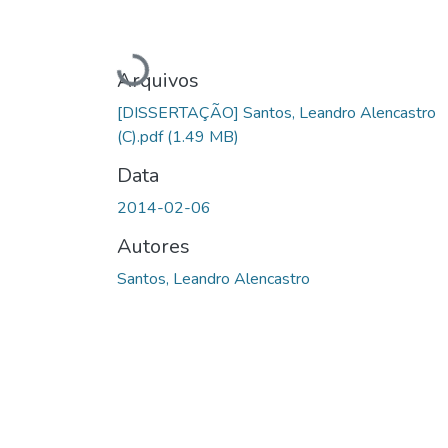
Carregando...
Arquivos
[DISSERTAÇÃO] Santos, Leandro Alencastro
(C).pdf
(1.49 MB)
Data
2014-02-06
Autores
Santos, Leandro Alencastro