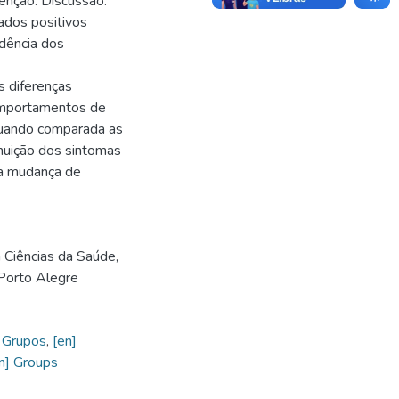
enção. Discussão:
ados positivos
dência dos
s diferenças
comportamentos de
Quando comparada as
nuição dos sintomas
ra mudança de
Ciências da Saúde,
Porto Alegre
,
Grupos
,
[en]
n] Groups