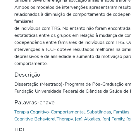
também teve diferença na aplicação antes e após a interv
Ambos os modelos de intervenções apresentaram result
relacionados à diminuição de comportamento de codepen
familiares
de indivíduos com TRS. No entanto não foram encontrada
estatísticas entre os grupos em relação à mudança de 
codependência entre familiares de indivíduos com TRS. 
intervenções a TCCF obteve resultados melhores na dimi
depressivos e de ansiedade e aumento da motivação pa
comportamento.
Descrição
Dissertação (Mestrado)-Programa de Pós-Graduação em 
Fundação Universidade Federal de Ciências da Saúde de 
Palavras-chave
Terapia Cognitivo-Comportamental
,
Substâncias
,
Famílias
Cognitive Behavioral Therapy
,
[en] Alkalies
,
[en] Family
,
[e
URI