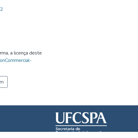
82
rma, a licença deste
NonCommercial-
em