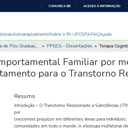
COMUNICA BR
ACESSO À INFORMAÇÃO
IR
PARA
O
ísticas
Autoarquivamento
Sobre o RI-UFCSPA
FAQ
Ajuda
CONTEÚDO
Programa de Pós-Graduação em Ciências da Saúde
PPGCS - Dissertações
mportamental Familiar por m
ratamento para o Transtorno R
Resumo
Introdução – O Transtorno Relacionado a Substâncias (TR
por
crescentes prejuízos em diferentes áreas para indivíduos, 
comunidades em todo o mundo. A etiologia mulfatorial de