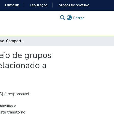
PARTICIPE
LEGISLAÇÃO
ÓRGÃOS DO GOVERNO
(current)
Entrar
Terapia Cognitivo-Comportamental Familiar por meio de grupos multifamiliares no tratamento para o Transtorno Relacionado a Substâncias
eio de grupos
elacionado a
S) é responsável
famílias e
ste transtorno