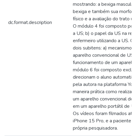
mostrando: a bexiga masculina
bexiga e também sua morfolog
físico e a avaliação do trato ur
dc.format.description
O módulo 4 foi composto por 
a US; b) o papel da US na rete
enfermeiro utilizando a US. O
dois subitens: a) mecanismo 
aparelho convencional de US 
funcionamento de um aparelho 
módulo 6 foi composto exclus
direcionam o aluno automatic
pela autora na plataforma You
maneira prática como realizar 
um aparelho convencional de 
em um aparelho portátil de US
Os vídeos foram filmados atr
iPhone 15 Pro, e a paciente-m
própria pesquisadora.