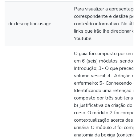
Para visualizar a apresentaçã
correspondente e deslize pelo
dc.description.usage
conteúdo informativo. No últi
links que irão lhe direcionar 
Youtube.
O guia foi composto por um to
em 6 (seis) módulos, sendo: 
Introdução; 3- O que precede 
volume vesical; 4- Adoção de
enfermeiro; 5- Conhecendo os
Identificando uma retenção uri
composto por três subitens, s
b) justificativa da criação do c
curso. O módulo 2 foi compost
contextualização acerca das I
urinária. O módulo 3 foi compo
anatomia da bexiga (contendo 