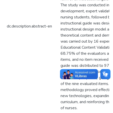
The study was conducted in t
development, expert validatio
nursing students, followed by 
instructional guide was desi
dc.description.abstract-en
instructional design model an
theoretical content and demon
was carried out by 16 expert 
Educational Content Validatio
68.75% of the evaluators assi
items, and no item received a 
guide was distributed to 97 
the 4th, 5th, and 9th semes
of the sample (n=11) giving p
of the nine evaluated items. I
methodology proved effective
new technologies, expanding 
curriculum, and reinforcing the
of nurses.