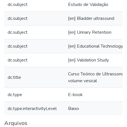
dc.subject
Estudo de Validação
dc.subject
[en] Bladder ultrasound
dc.subject
[en] Urinary Retention
dc.subject
[en] Educational Technology
dc.subject
[en] Validation Study
Curso Teórico de Ultrassonogr
dc.title
volume vesical
dc.type
E-book
dc.type.interactivityLevel
Baixo
Arquivos