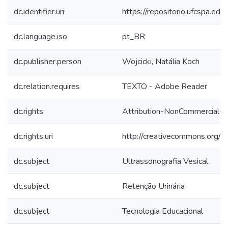
dc.identifier.uri
https://repositorio.ufcspa.
dc.language.iso
pt_BR
dc.publisher.person
Wojcicki, Natália Koch
dc.relation.requires
TEXTO - Adobe Reader
dc.rights
Attribution-NonCommercial-Sh
dc.rights.uri
http://creativecommons.org/li
dc.subject
Ultrassonografia Vesical
dc.subject
Retenção Urinária
dc.subject
Tecnologia Educacional