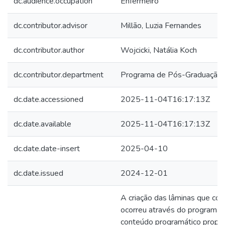
dc.audience.occupation
Enfermeiro
dc.contributor.advisor
Millão, Luzia Fernandes
dc.contributor.author
Wojcicki, Natália Koch
dc.contributor.department
Programa de Pós-Graduação 
dc.date.accessioned
2025-11-04T16:17:13Z
dc.date.available
2025-11-04T16:17:13Z
dc.date.date-insert
2025-04-10
dc.date.issued
2024-12-01
A criação das lâminas que com
ocorreu através do programa C
conteúdo programático propost