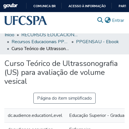
COMUNICA BR
ACESSO À INFORMAÇÃO
PARTI
IR
(c
Entrar
PARA
O
Início
RECURSOS EDUCACIONAIS
CONTEÚDO
Comunidades & Coleções
Recursos Educacionais PPGENSAU
PPGENSAU - Ebook
Curso Teórico de Ultrassonografia (US) para avaliação de volume vesical
Busca Facetada
Curso Teórico de Ultrassonografia
Estatísticas
(US) para avaliação de volume
Autoarquivamento
vesical
Sobre o RI-UFCSPA
FAQ
Página do item simplificado
Ajuda
dc.audience.educationLevel
Educação Superior - Graduaç