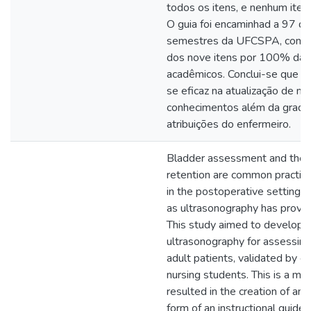
todos os itens, e nenhum item
O guia foi encaminhad a 97 dis
semestres da UFCSPA, com av
dos nove itens por 100% da 
acadêmicos. Conclui-se que 
se eficaz na atualização de n
conhecimentos além da grade c
atribuições do enfermeiro.
Bladder assessment and the ide
retention are common practices 
in the postoperative setting. 
as ultrasonography has proven 
This study aimed to develop an
ultrasonography for assessing b
adult patients, validated by e
nursing students. This is a me
resulted in the creation of an
form of an instructional guide