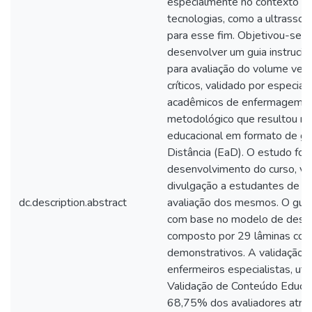
especialmente no contexto pós
tecnologias, como a ultrasson
para esse fim. Objetivou-se 
desenvolver um guia instrucio
para avaliação do volume vesi
críticos, validado por especial
acadêmicos de enfermagem. T
metodológico que resultou na
educacional em formato de gui
Distância (EaD). O estudo foi 
desenvolvimento do curso, val
divulgação a estudantes de 
dc.description.abstract
avaliação dos mesmos. O guia 
com base no modelo de design
composto por 29 lâminas com
demonstrativos. A validação f
enfermeiros especialistas, uti
Validação de Conteúdo Educa
68,75% dos avaliadores atrib