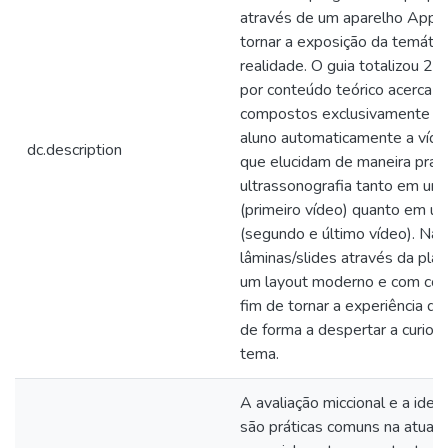
através de um aparelho Apple
tornar a exposição da temátic
realidade. O guia totalizou 2
por conteúdo teórico acerca d
compostos exclusivamente por
aluno automaticamente a víde
dc.description
que elucidam de maneira práti
ultrassonografia tanto em um
(primeiro vídeo) quanto em um
(segundo e último vídeo). Na
lâminas/slides através da pla
um layout moderno e com core
fim de tornar a experiência do 
de forma a despertar a curios
tema.
A avaliação miccional e a ident
são práticas comuns na atuaçã