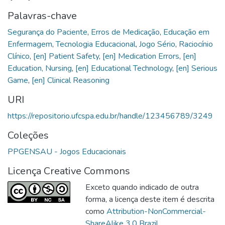
Palavras-chave
Segurança do Paciente
,
Erros de Medicação
,
Educação em
Enfermagem
,
Tecnologia Educacional
,
Jogo Sério
,
Raciocínio
Clínico
,
[en] Patient Safety
,
[en] Medication Errors
,
[en]
Education, Nursing
,
[en] Educational Technology
,
[en] Serious
Game
,
[en] Clinical Reasoning
URI
https://repositorio.ufcspa.edu.br/handle/123456789/3249
Coleções
PPGENSAU - Jogos Educacionais
Licença Creative Commons
Exceto quando indicado de outra
forma, a licença deste item é descrita
como
Attribution-NonCommercial-
ShareAlike 3.0 Brazil