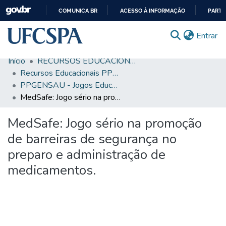
COMUNICA BR
ACESSO À INFORMAÇÃO
PARTI
IR
(c
Entrar
PARA
O
Início
RECURSOS EDUCACIONAIS
CONTEÚDO
Comunidades & Coleções
Recursos Educacionais PPGENSAU
PPGENSAU - Jogos Educacionais
Busca Facetada
MedSafe: Jogo sério na promoção de barreiras de segurança no preparo e administração de medicamentos.
Estatísticas
MedSafe: Jogo sério na promoção
Autoarquivamento
de barreiras de segurança no
Sobre o RI-UFCSPA
preparo e administração de
medicamentos.
FAQ
Ajuda