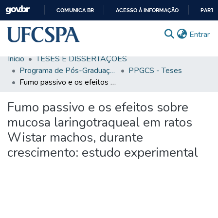
COMUNICA BR
ACESSO À INFORMAÇÃO
PARTI
IR
(c
Entrar
PARA
O
Início
TESES E DISSERTAÇÕES
CONTEÚDO
Comunidades & Coleções
Programa de Pós-Graduação em Ciências da Saúde
PPGCS - Teses
Fumo passivo e os efeitos sobre mucosa laringotraqueal em ratos Wistar machos, durante crescimento: estudo experimental
Busca Facetada
Fumo passivo e os efeitos sobre
Estatísticas
mucosa laringotraqueal em ratos
Autoarquivamento
Wistar machos, durante
Sobre o RI-UFCSPA
crescimento: estudo experimental
FAQ
Ajuda