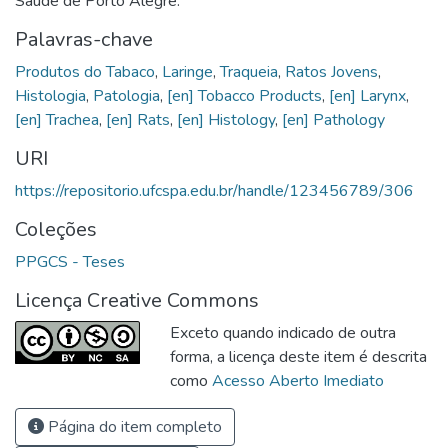
Saúde de Porto Alegre.
Palavras-chave
Produtos do Tabaco
,
Laringe
,
Traqueia
,
Ratos Jovens
,
Histologia
,
Patologia
,
[en] Tobacco Products
,
[en] Larynx
,
[en] Trachea
,
[en] Rats
,
[en] Histology
,
[en] Pathology
URI
https://repositorio.ufcspa.edu.br/handle/123456789/306
Coleções
PPGCS - Teses
Licença Creative Commons
Exceto quando indicado de outra
forma, a licença deste item é descrita
como
Acesso Aberto Imediato
Página do item completo