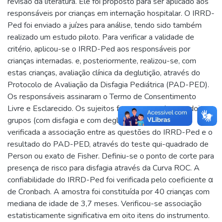
revisão da literatura. Ele foi proposto para ser aplicado aos
responsáveis por crianças em internação hospitalar. O IRRD-
Ped foi enviado a juízes para análise, tendo sido também
realizado um estudo piloto. Para verificar a validade de
critério, aplicou-se o IRRD-Ped aos responsáveis por
crianças internadas. e, posteriormente, realizou-se, com
estas crianças, avaliação clínica da deglutição, através do
Protocolo de Avaliação da Disfagia Pediátrica (PAD-PED).
Os responsáveis assinaram o Termo de Consentimento
Livre e Esclarecido. Os sujeitos foram separados em dois
grupos (com disfagia e com deglutição normal), sendo
verificada a associação entre as questões do IRRD-Ped e o
resultado do PAD-PED, através do teste qui-quadrado de
Person ou exato de Fisher. Definiu-se o ponto de corte para
presença de risco para disfagia através da Curva ROC. A
confiabilidade do IRRD-Ped foi verificada pelo coeficiente α
de Cronbach. A amostra foi constituída por 40 crianças com
mediana de idade de 3,7 meses. Verificou-se associação
estatisticamente significativa em oito itens do instrumento.