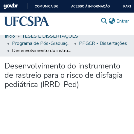
COMUNICA BR
ACESSO À INFORMAÇÃO
PARTI
IR
(c
Entrar
PARA
O
Início
TESES E DISSERTAÇÕES
CONTEÚDO
Comunidades & Coleções
Programa de Pós-Graduação em Ciências da Reabilitação
PPGCR - Dissertações
Desenvolvimento do instrumento de rastreio para o risco de disfagia pediátrica (IRRD-Ped)
Busca Facetada
Desenvolvimento do instrumento
Estatísticas
de rastreio para o risco de disfagia
Autoarquivamento
pediátrica (IRRD-Ped)
Sobre o RI-UFCSPA
FAQ
Ajuda