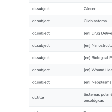
dc.subject
Câncer
dc.subject
Glioblastoma
dc.subject
[en] Drug Deliv
dc.subject
[en] Nanostruct
dc.subject
[en] Biological 
dc.subject
[en] Wound Hea
dc.subject
[en] Neoplasms
Sistemas polimér
dc.title
oncológicas