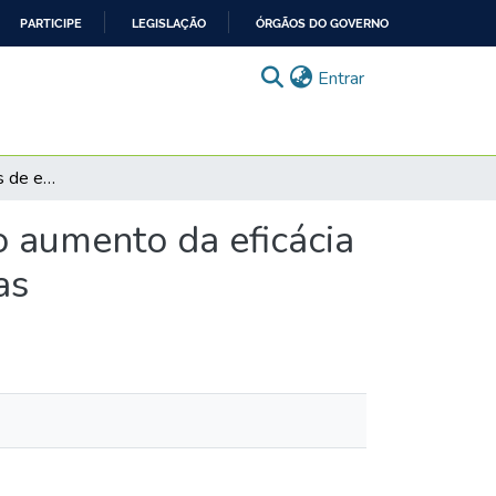
PARTICIPE
LEGISLAÇÃO
ÓRGÃOS DO GOVERNO
(current)
Entrar
Sistemas poliméricos de entrega de substâncias: do aumento da eficácia do processo de cicatrização a aplicações oncológicas
o aumento da eficácia
as