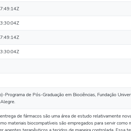
7:49:14Z
3:30:04Z
7:49:14Z
3:30:04Z
)-Programa de Pós-Graduação em Biociências, Fundação Univers
Alegre.
entrega de fármacos são uma área de estudo relativamente nov
mo materiais biocompatíveis são empregados para servir como m
er agentes terapêuticos a tecidos de maneira controlada. Essa te