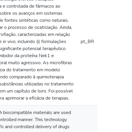
a e controlada de fármacos ao
o sobre os avanços em sistemas
 fontes sintéticas como naturais,
r o processo de cicatrização. Ainda,
rofiação, caracterizadas em relação
in vivo, incluindo (i) formulações
pt_BR
gnificante potencial terapêutico
inibidor da proteína Nek1 e
ral muito agressivo. As microfibras
ácia do tratamento em modelo
uando comparado à quimioterapia
substâncias utilizadas no tratamento
 um capítulo de livro. Foi possível
 aprimorar a eficácia de terapias.
ch biocompatible materials are used
controlled manner. This technology
ic and controlled delivery of drugs