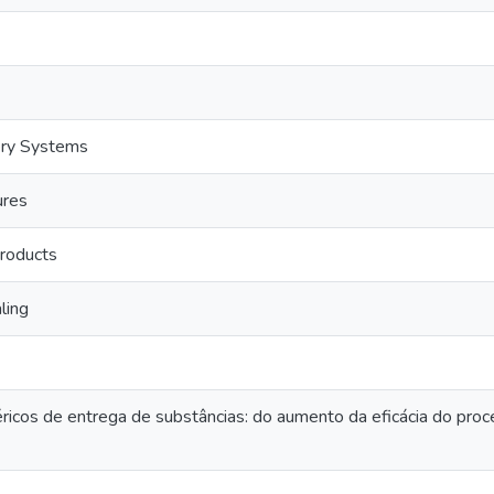
ery Systems
ures
Products
ling
icos de entrega de substâncias: do aumento da eficácia do proce