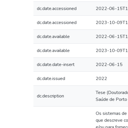
dc.date.accessioned
2022-06-15T1
dc.date.accessioned
2023-10-09T1
dc.date.available
2022-06-15T1
dc.date.available
2023-10-09T1
dc.date.date-insert
2022-06-15
dc.date.issued
2022
Tese (Doutorado
dc.description
Saúde de Porto 
Os sistemas de 
que descreve co
e/ou para fornec