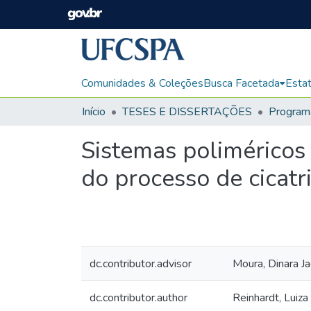
Comunidades & Coleções
Busca Facetada
Estat
Início
TESES E DISSERTAÇÕES
Sistemas poliméricos 
do processo de cicatr
dc.contributor.advisor
Moura, Dinara Ja
dc.contributor.author
Reinhardt, Luiza