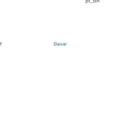
pt_BR
f
Baixar