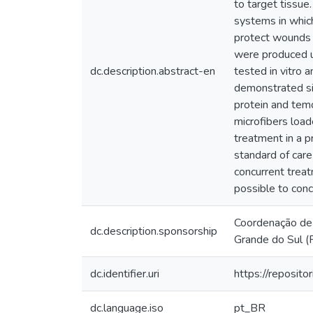
to target tissue
systems in which
protect wounds a
were produced us
dc.description.abstract-en
tested in vitro a
demonstrated sig
protein and temo
microfibers load
treatment in a p
standard of care
concurrent trea
possible to conc
Coordenação de 
dc.description.sponsorship
Grande do Sul (
dc.identifier.uri
https://reposit
dc.language.iso
pt_BR