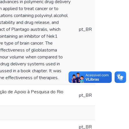
n advances in polymeric drug delivery
 applied to treat cancer or to
tions containing polyvinyl alcohol
tability and drug release, and
ract of Plantago australis, which
pt_BR
intaining an inhibitor of Nek1
e type of brain cancer. The
effectiveness of glioblastoma
e tumour volume when compared to
 drug delivery systems used in
ssed in a book chapter. It was
he effectiveness of therapies.
ção de Apoio à Pesquisa do Rio
pt_BR
pt_BR