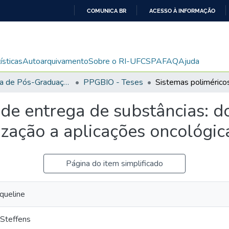
COMUNICA BR
ACESSO À INFORMAÇÃO
IR
PARA
O
ísticas
Autoarquivamento
Sobre o RI-UFCSPA
FAQ
Ajuda
CONTEÚDO
Programa de Pós-Graduação em Biociências
PPGBIO - Teses
de entrega de substâncias: d
ização a aplicações oncológic
Página do item simplificado
queline
 Steffens