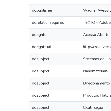
dc.publisher
Wagner Wessfl
dc.relation.requires
TEXTO - Adobe
dc.rights
Acesso Aberto 
dc.rights.uri
http://creative
dc.subject
Sistemas de Li
dc.subject
Nanomateriais
dc.subject
Direcionamento
dc.subject
Produtos Natura
dc.subject
Cicatrização