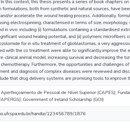
. In this context, this thesis presents a series of book chapters o
 formulations, both from synthetic and natural sources, have been
nd/or accelerate the wound healing process. Additionally, formula
ing electrospinning, characterised in terms of size, morphology, s
nd in vivo. including (i) formulations containing a standardised ext
nificant wound healing potential, and (ii) polymeric microfibers co
zolomide for in situ treatment of glioblastomas, a very aggressiv
ed with the co treatment were able to significantly improve the 
re-clinical animal model, increasing survival and decreasing th
 chemotherapy. Furthermore, the opportunities and challenges of
tment and diagnosis of complex diseases were reviewed and discu
lude that drug delivery systems are promising tools to improve t
Aperfeiçoamento de Pessoal de Nível Superior (CAPES); Funda
FAPERGS); Government of Ireland Scholarship (GOI)
orio.ufcspa.edu.br/handle/123456789/1876