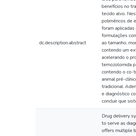
benefícios no t
tecido alvo. Ne
poliméricos de 
foram aplicadas 
formulações cont
dc.description.abstract
ao tamanho, morf
contendo um ext
acelerando o pro
temozolomida par
contendo o co-t
animal pré-clín
tradicional. Ade
e diagnóstico c
concluir que sis
Drug delivery sy
to serve as diag
offers multiple 