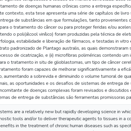
ratamento de doenças humanas crônicas como a entrega específic
ste contexto, esta tese apresenta uma série de capítulos de livr
entrega de substâncias em que formulações, tanto provenientes de
para o tratamento do câncer ou para proteger feridas e/ou acelera
endo o poli(álcool vinílico) foram produzidas pela técnica de elet
ologia, estabilidade e liberação de fármacos, e testadas in vitro e 
rato padronizado de Plantago australis, as quais demonstraram si
cesso de cicatrização, e (ii) microfibras poliméricas contendo um 
a o tratamento in situ de glioblastomas, um tipo de câncer cereb
ratamento foram capazes de melhorar significantivamente a efic
ico, aumentando a sobrevida e diminuindo o volume tumoral de q
mais, as oportunidades e os desafios de sistemas de entrega de 
oncomitante de doenças complexas foram revisados e discutidos em
temas de entrega de substâncias são ferramentas promissoras para
stems are a relatively new but rapidly developing science in whi
nostic tools and/or to deliver therapeutic agents to tissues in a 
benefits in the treatment of chronic human diseases such as specif