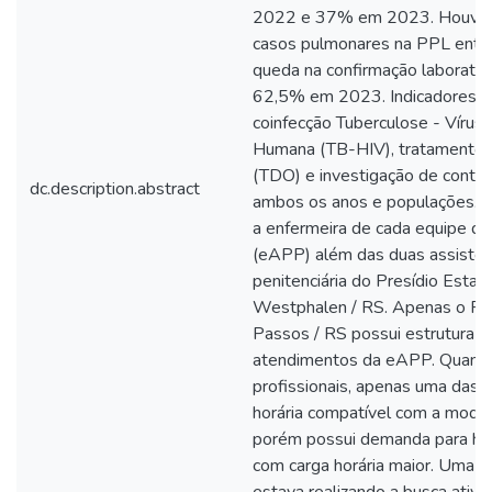
2022 e 37% em 2023. Houve 
casos pulmonares na PPL entr
queda na confirmação laborat
62,5% em 2023. Indicadores c
coinfecção Tuberculose - Vírus 
Humana (TB-HIV), tratamento 
(TDO) e investigação de contat
dc.description.abstract
ambos os anos e populações. Pa
a enfermeira de cada equipe de
(eAPP) além das duas assisten
penitenciária do Presídio Estad
Westphalen / RS. Apenas o Pre
Passos / RS possui estrutura 
atendimentos da eAPP. Quanto 
profissionais, apenas uma das 
horária compatível com a modal
porém possui demanda para ha
com carga horária maior. Uma d
estava realizando a busca ativa