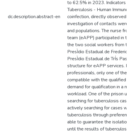
to 62.5% in 2023. Indicators su
Tuberculosis - Human Immunode
dc.description.abstract-en
coinfection, directly observed
investigation of contacts were s
and populations. The nurse fro
team (eAPP) participated in the 
the two social workers from th
PresÌdio Estadual de Frederico
PresÌdio Estadual de TrÍs Pass
structure for eAPP services. R
professionals, only one of the
compatible with the qualified t
demand for qualification in a mo
workload. One of the prison uni
searching for tuberculosis case
actively searching for cases w
tuberculosis through preferentia
able to guarantee the isolation
until the results of tuberculosi