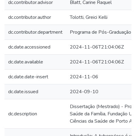
dc.contributor.advisor
Blatt, Carine Raquel
dc.contributor.author
Tolotti, Greici Kelli
dc.contributor.department
Programa de Pós-Graduação em
dc.date.accessioned
2024-11-06T21:04:06Z
dc.date.available
2024-11-06T21:04:06Z
dc.date.date-insert
2024-11-06
dc.date.issued
2024-09-10
Dissertação (Mestrado) - Pro
dc.description
Saúde da Família, Fundação Un
Ciências da Saúde de Porto Ale
Introdução: A tuberculose é um