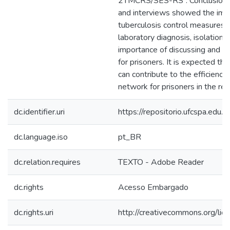
2TMCRS/SES-RS”. Conclusion: 
and interviews showed the impo
tuberculosis control measures s
laboratory diagnosis, isolation 
importance of discussing and o
for prisoners. It is expected t
can contribute to the efficiency
network for prisoners in the reg
dc.identifier.uri
https://repositorio.ufcspa.ed
dc.language.iso
pt_BR
dc.relation.requires
TEXTO - Adobe Reader
dc.rights
Acesso Embargado
dc.rights.uri
http://creativecommons.org/lic