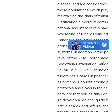
disease, and are considered vul
these populations, which plays 
maintaining the chain of transmis
Justification: Several reports an
national and state levels have
worsening of tuberculosis indic
Pandemic and in the current pos
probably associated with the di
systems. In addition, in the pos
level of the 2TM Coordenadoria
Secretaria Estadual de Saúde d
(2TMCRS/SES-RS), an increase 
tuberculosis cases in prisoners
as numerous doubts among prof
protocols and flows in the heal
network that serves this Coordi
To develop a regional guide for
active search, and referral and c