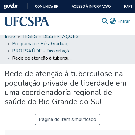
COMUNICA BR
ACESSO À INFORMAÇÃO
PARTI
IR
(c
Entrar
PARA
O
Início
TESES E DISSERTAÇÕES
CONTEÚDO
Comunidades & Coleções
Programa de Pós-Graduação em Saúde da Família
PROFSAÚDE - Dissertações
Busca Facetada
Rede de atenção à tuberculose na população privada de liberdade em uma coordenadoria regional de saúde do Rio Grande do Sul
Estatísticas
Rede de atenção à tuberculose na
Autoarquivamento
população privada de liberdade em
Sobre o RI-UFCSPA
uma coordenadoria regional de
saúde do Rio Grande do Sul
FAQ
Ajuda
Página do item simplificado