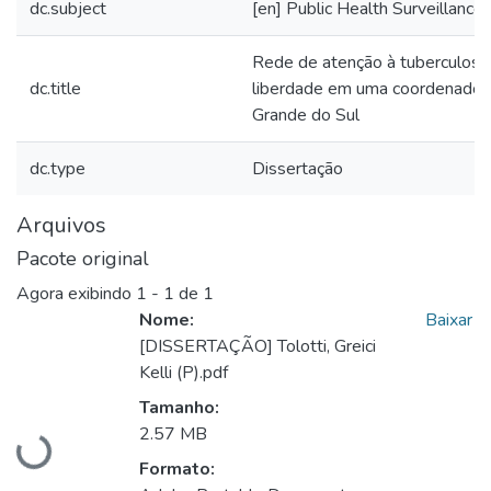
dc.subject
[en] Public Health Surveillance
Rede de atenção à tuberculose
dc.title
liberdade em uma coordenadori
Grande do Sul
dc.type
Dissertação
Arquivos
Pacote original
Agora exibindo
1 - 1 de 1
Nome:
Baixar
[DISSERTAÇÃO] Tolotti, Greici
Kelli (P).pdf
Tamanho:
2.57 MB
arregando...
Formato: