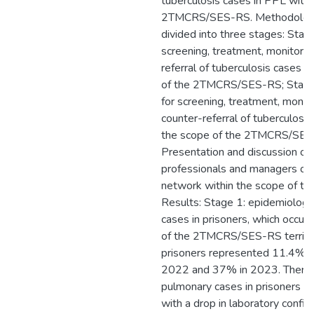
tuberculosis cases in PPL withi
2TMCRS/SES-RS. Methodology:
divided into three stages: Stag
screening, treatment, monitoring
referral of tuberculosis cases i
of the 2TMCRS/SES-RS; Stage 2
for screening, treatment, monito
counter-referral of tuberculosis
the scope of the 2TMCRS/SES-
Presentation and discussion of 
professionals and managers of p
network within the scope of 
Results: Stage 1: epidemiologica
cases in prisoners, which occurr
of the 2TMCRS/SES-RS territory
prisoners represented 11.4% of
2022 and 37% in 2023. There 
pulmonary cases in prisoners b
with a drop in laboratory conf