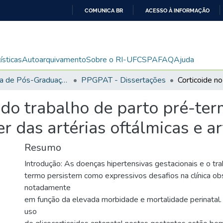
COMUNICA BR
ACESSO À INFORMAÇÃO
IR
PARA
O
ísticas
Autoarquivamento
Sobre o RI-UFCSPA
FAQ
Ajuda
CONTEÚDO
Programa de Pós-Graduação em Patologia
PPGPAT - Dissertações
do trabalho de parto pré-ter
r das artérias oftálmicas e ar
Resumo
Introdução: As doenças hipertensivas gestacionais e o tra
termo persistem como expressivos desafios na clínica obs
notadamente
em função da elevada morbidade e mortalidade perinatal.
uso