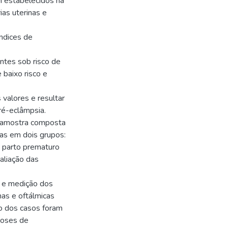
m estabelecidos na
ias uterinas e
.
índices de
antes sob risco de
baixo risco e
 valores e resultar
ré-eclâmpsia.
m amostra composta
as em dois grupos:
e parto prematuro
aliação das
co e medição dos
inas e oftálmicas
o dos casos foram
doses de