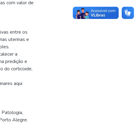
ças com valor de
ivas entre os
rias uterinas e
oles.
alecer a
na predição e
 do corticoide,
inares aqui
Patologia,
Porto Alegre.