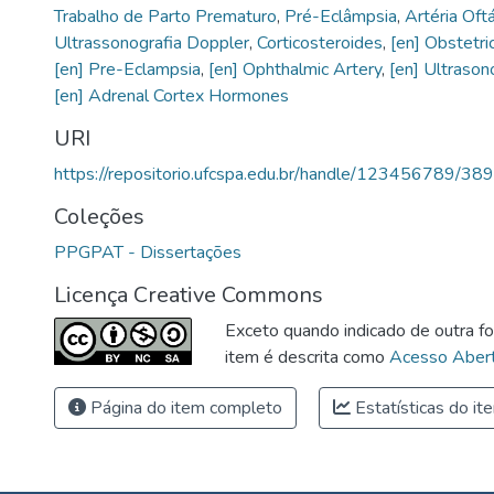
Trabalho de Parto Prematuro
,
Pré-Eclâmpsia
,
Artéria Oft
Ultrassonografia Doppler
,
Corticosteroides
,
[en] Obstetri
[en] Pre-Eclampsia
,
[en] Ophthalmic Artery
,
[en] Ultrason
[en] Adrenal Cortex Hormones
URI
https://repositorio.ufcspa.edu.br/handle/123456789/389
Coleções
PPGPAT - Dissertações
Licença Creative Commons
Exceto quando indicado de outra fo
item é descrita como
Acesso Abert
Página do item completo
Estatísticas do it