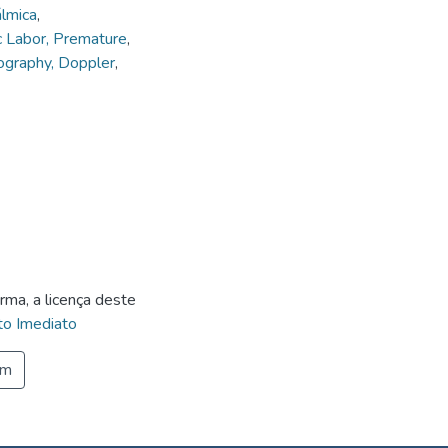
álmica
,
c Labor, Premature
,
ography, Doppler
,
rma, a licença deste
o Imediato
em