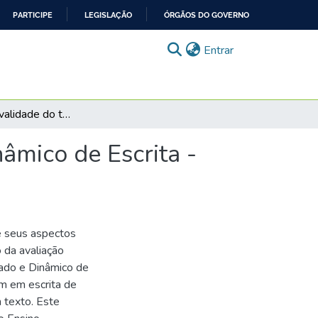
PARTICIPE
LEGISLAÇÃO
ÓRGÃOS DO GOVERNO
(current)
Entrar
Evidências de validade do teste informatizado e dinâmico de Escrita - TIDE
nâmico de Escrita -
e seus aspectos
 da avaliação
zado e Dinâmico de
em em escrita de
 texto. Este