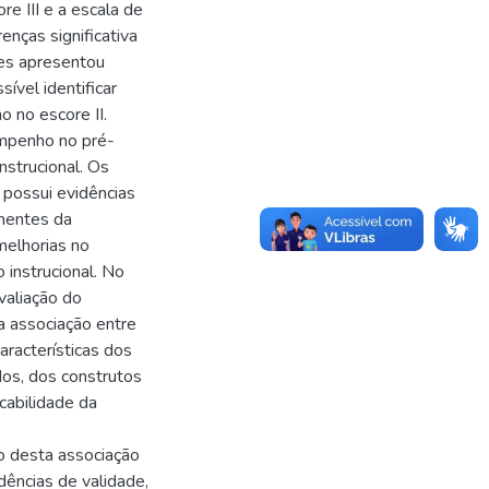
e III e a escala de
nças significativa
res apresentou
ível identificar
 no escore II.
empenho no pré-
nstrucional. Os
 possui evidências
nentes da
melhorias no
instrucional. No
valiação do
a associação entre
racterísticas dos
dos, dos construtos
cabilidade da
o desta associação
dências de validade,