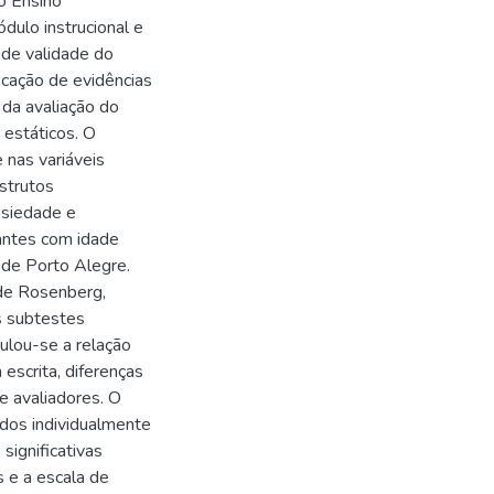
o Ensino
dulo instrucional e
 de validade do
icação de evidências
 da avaliação do
estáticos. O
 nas variáveis
nstrutos
nsiedade e
antes com idade
 de Porto Alegre.
de Rosenberg,
s subtestes
ulou-se a relação
escrita, diferenças
re avaliadores. O
cados individualmente
significativas
s e a escala de