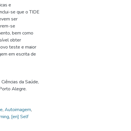
icas e
nclui-se que o TIDE
devem ser
gerem-se
umento, bem como
sível obter
novo teste e maior
gem em escrita de
Ciências da Saúde,
Porto Alegre.
de
,
Autoimagem
,
rning
,
[en] Self