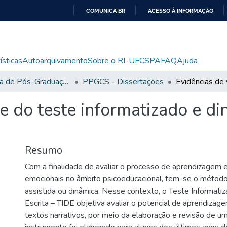
COMUNICA BR
ACESSO À INFORMAÇÃO
IR
PARA
O
ísticas
Autoarquivamento
Sobre o RI-UFCSPA
FAQ
Ajuda
CONTEÚDO
Programa de Pós-Graduação em Ciências da Saúde
PPGCS - Dissertações
e do teste informatizado e di
Resumo
Com a finalidade de avaliar o processo de aprendizagem 
emocionais no âmbito psicoeducacional, tem-se o método
assistida ou dinâmica. Nesse contexto, o Teste Informati
Escrita – TIDE objetiva avaliar o potencial de aprendizag
textos narrativos, por meio da elaboração e revisão de um