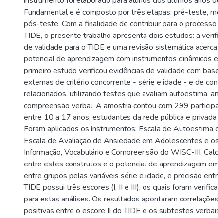
instrumento foi elaborado para alunos dos últimos anos d
Fundamental e é composto por três etapas: pré-teste, mó
pós-teste. Com a finalidade de contribuir para o processo
TIDE, o presente trabalho apresenta dois estudos: a verif
de validade para o TIDE e uma revisão sistemática acerca
potencial de aprendizagem com instrumentos dinâmicos e 
primeiro estudo verificou evidências de validade com base
externas de critério concorrente - série e idade - e de co
relacionados, utilizando testes que avaliam autoestima, a
compreensão verbal. A amostra contou com 299 particip
entre 10 a 17 anos, estudantes da rede pública e privada
Foram aplicados os instrumentos: Escala de Autoestima 
Escala de Avaliação de Ansiedade em Adolescentes e o
Informação, Vocabulário e Compreensão do WISC-III. Calc
entre estes construtos e o potencial de aprendizagem em 
entre grupos pelas variáveis série e idade, e precisão ent
TIDE possui três escores (I, II e III), os quais foram verifi
para estas análises. Os resultados apontaram correlações 
positivas entre o escore II do TIDE e os subtestes verbai