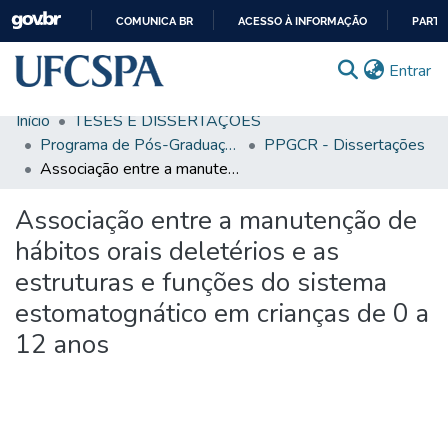
COMUNICA BR
ACESSO À INFORMAÇÃO
PARTI
IR
(c
Entrar
PARA
O
Início
TESES E DISSERTAÇÕES
CONTEÚDO
Comunidades & Coleções
Programa de Pós-Graduação em Ciências da Reabilitação
PPGCR - Dissertações
Associação entre a manutenção de hábitos orais deletérios e as estruturas e funções do sistema estomatognático em crianças de 0 a 12 anos
Busca Facetada
Associação entre a manutenção de
Estatísticas
hábitos orais deletérios e as
Autoarquivamento
estruturas e funções do sistema
Sobre o RI-UFCSPA
estomatognático em crianças de 0 a
FAQ
12 anos
Ajuda