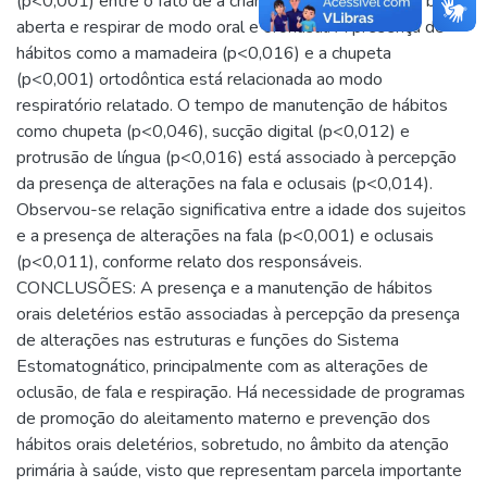
(p<0,001) entre o fato de a criança permanecer com a boca
aberta e respirar de modo oral e oronasal. A presença de
hábitos como a mamadeira (p<0,016) e a chupeta
(p<0,001) ortodôntica está relacionada ao modo
respiratório relatado. O tempo de manutenção de hábitos
como chupeta (p<0,046), sucção digital (p<0,012) e
protrusão de língua (p<0,016) está associado à percepção
da presença de alterações na fala e oclusais (p<0,014).
Observou-se relação significativa entre a idade dos sujeitos
e a presença de alterações na fala (p<0,001) e oclusais
(p<0,011), conforme relato dos responsáveis.
CONCLUSÕES: A presença e a manutenção de hábitos
orais deletérios estão associadas à percepção da presença
de alterações nas estruturas e funções do Sistema
Estomatognático, principalmente com as alterações de
oclusão, de fala e respiração. Há necessidade de programas
de promoção do aleitamento materno e prevenção dos
hábitos orais deletérios, sobretudo, no âmbito da atenção
primária à saúde, visto que representam parcela importante