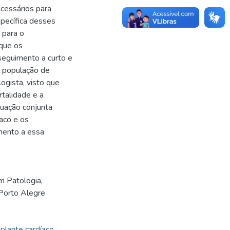
cessários para
pecífica desses
 para o
 que os
eguimento a curto e
a população de
gista, visto que
rtalidade e a
tuação conjunta
íaco e os
imento a essa
m Patologia,
Porto Alegre
plante cardíaco
,