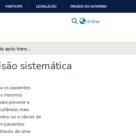
PARTICIPE
LEGISLAÇÃO
ÓRGÃOS DO GOVERNO
(current)
Entrar
Câncer de pele após transplante cardíaco: uma revisão sistemática
isão sistemática
a os pacientes
e os mesmos
ara prevenir a
 cutâneas mais
ontra-se o câncer de
em pacientes
 Através de uma