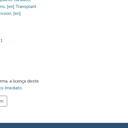
sms
,
[en] Transplant
ession
,
[en]
71
rma, a licença deste
o Imediato
em