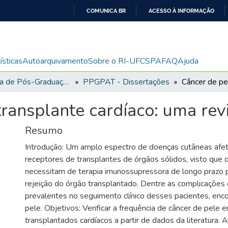
COMUNICA BR
ACESSO À INFORMAÇÃO
IR
PARA
O
ísticas
Autoarquivamento
Sobre o RI-UFCSPA
FAQ
Ajuda
CONTEÚDO
Programa de Pós-Graduação em Patologia
PPGPAT - Dissertações
ransplante cardíaco: uma rev
Resumo
Introdução: Um amplo espectro de doenças cutâneas afet
receptores de transplantes de órgãos sólidos, visto qu
necessitam de terapia imunossupressora de longo prazo p
rejeição do órgão transplantado. Dentre as complicações
prevalentes no seguimento clínico desses pacientes, enc
pele. Objetivos: Verificar a frequência de câncer de pele 
transplantados cardíacos a partir de dados da literatura.