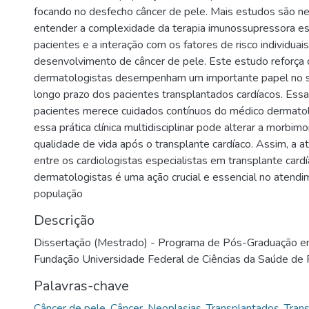
focando no desfecho câncer de pele. Mais estudos são ne
entender a complexidade da terapia imunossupressora es
pacientes e a interação com os fatores de risco individuais
desenvolvimento de câncer de pele. Este estudo reforça
dermatologistas desempenham um importante papel no s
longo prazo dos pacientes transplantados cardíacos. Ess
pacientes merece cuidados contínuos do médico dermatolo
essa prática clínica multidisciplinar pode alterar a morbimo
qualidade de vida após o transplante cardíaco. Assim, a a
entre os cardiologistas especialistas em transplante card
dermatologistas é uma ação crucial e essencial no atend
população
Descrição
Dissertação (Mestrado) - Programa de Pós-Graduação e
Fundação Universidade Federal de Ciências da Saúde de 
Palavras-chave
Câncer de pele
,
Câncer
,
Neoplasias
,
Transplantados
,
Trans