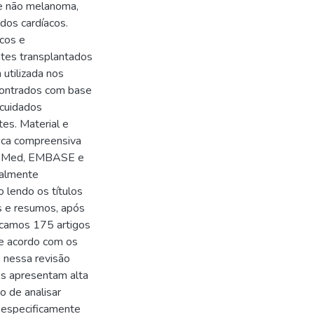
ele não melanoma,
dos cardíacos.
icos e
tes transplantados
 utilizada nos
ncontrados com base
 cuidados
es. Material e
usca compreensiva
 PubMed, EMBASE e
ialmente
o lendo os títulos
s e resumos, após
ficamos 175 artigos
 de acordo com os
s nessa revisão
os apresentam alta
 de analisar
 especificamente