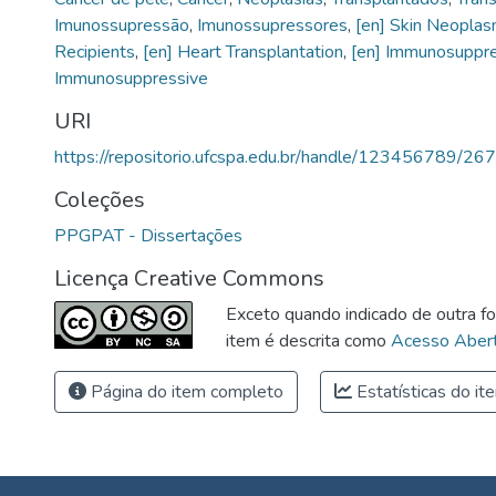
Imunossupressão
,
Imunossupressores
,
[en] Skin Neopla
Recipients
,
[en] Heart Transplantation
,
[en] Immunosuppr
Immunosuppressive
URI
https://repositorio.ufcspa.edu.br/handle/123456789/26
Coleções
PPGPAT - Dissertações
Licença Creative Commons
Exceto quando indicado de outra fo
item é descrita como
Acesso Abert
Página do item completo
Estatísticas do it