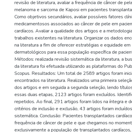
revisão de literatura, avaliar a frequência de câncer de p
melanoma e sarcoma de Kaposi em pacientes transplanta
Como objetivos secundários, avaliar possíveis fatores clín
medicamentosos associados ao câncer de pele em pacien
cardíacos. Avaliar a qualidade dos artigos e a metodologia
trabalhos existentes na literatura. Organizar os dados e
na literatura a fim de oferecer estratégias e equidade em
dermatológicos para essa população específica de pacient
Métodos: realizada revisão sistemática da literatura, a b
da literatura foi efetuada utilizando as plataformas do
Scopus. Resultados: Um total de 2589 artigos foram inic
encontrados na literatura. Realizados uma primeira seleçã
dos artigos e em seguida a segunda seleção, lendo título
essas duas etapas, 2123 artigos foram excluídos. Identi
repetidos. Ao final, 291 artigos foram lidos na íntegra e
critérios de inclusão e exclusão, 43 artigos foram incluído
sistemática. Conclusão: Pacientes transplantados cardíac
frequência de câncer de pele e que chegamos no momento
exclusivamente a população de transplantados cardíacos,