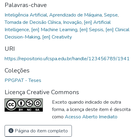
Palavras-chave
Inteligência Artificial
,
Aprendizado de Máquina
,
Sepse
,
Tomada de Decisão Clínica
,
Inovação
,
[en] Artificial
Intelligence
,
[en] Machine Learning
,
[en] Sepsis
,
[en] Clinical
Decision-Making
,
[en] Creativity
URI
https://repositorio.ufcspa.edu.br/handle/123456789/1941
Coleções
PPGPAT - Teses
Licença Creative Commons
Exceto quando indicado de outra
forma, a licença deste item é descrita
como
Acesso Aberto Imediato
Página do item completo