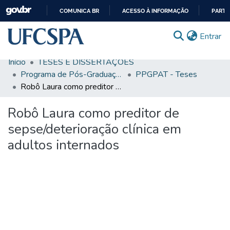
COMUNICA BR
ACESSO À INFORMAÇÃO
PARTI
IR
(c
Entrar
PARA
O
Início
TESES E DISSERTAÇÕES
CONTEÚDO
Comunidades & Coleções
Programa de Pós-Graduação em Patologia
PPGPAT - Teses
Robô Laura como preditor de sepse/deterioração clínica em adultos internados
Busca Facetada
Robô Laura como preditor de
Estatísticas
sepse/deterioração clínica em
Autoarquivamento
adultos internados
Sobre o RI-UFCSPA
FAQ
Ajuda