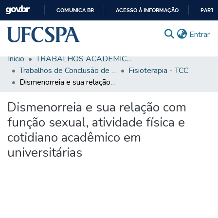
COMUNICA BR
ACESSO À INFORMAÇÃO
PARTI
IR
(c
Entrar
PARA
O
Início
TRABALHOS ACADÊMICOS
CONTEÚDO
Comunidades & Coleções
Trabalhos de Conclusão de Curso de Graduação
Fisioterapia - TCC
Dismenorreia e sua relação com função sexual, atividade física e cotidiano acadêmico em universitárias
Busca Facetada
Dismenorreia e sua relação com
Estatísticas
função sexual, atividade física e
Autoarquivamento
cotidiano acadêmico em
Sobre o RI-UFCSPA
universitárias
FAQ
Ajuda