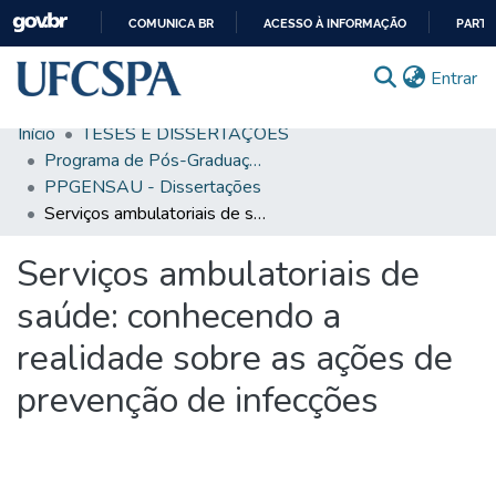
COMUNICA BR
ACESSO À INFORMAÇÃO
PARTI
IR
(c
Entrar
PARA
O
Início
TESES E DISSERTAÇÕES
CONTEÚDO
Comunidades & Coleções
Programa de Pós-Graduação em Ensino na Saúde
PPGENSAU - Dissertações
Busca Facetada
Serviços ambulatoriais de saúde: conhecendo a realidade sobre as ações de prevenção de infecções
Estatísticas
Serviços ambulatoriais de
Autoarquivamento
saúde: conhecendo a
Sobre o RI-UFCSPA
realidade sobre as ações de
FAQ
prevenção de infecções
Ajuda