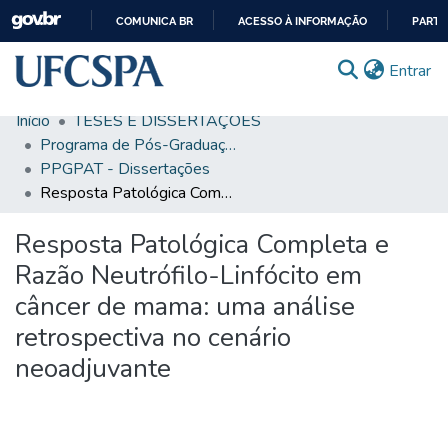
COMUNICA BR
ACESSO À INFORMAÇÃO
PARTI
IR
(c
Entrar
PARA
O
Início
TESES E DISSERTAÇÕES
CONTEÚDO
Comunidades & Coleções
Programa de Pós-Graduação em Patologia
PPGPAT - Dissertações
Busca Facetada
Resposta Patológica Completa e Razão Neutrófilo-Linfócito em câncer de mama: uma análise retrospectiva no cenário neoadjuvante
Estatísticas
Resposta Patológica Completa e
Autoarquivamento
Razão Neutrófilo-Linfócito em
Sobre o RI-UFCSPA
câncer de mama: uma análise
retrospectiva no cenário
FAQ
neoadjuvante
Ajuda