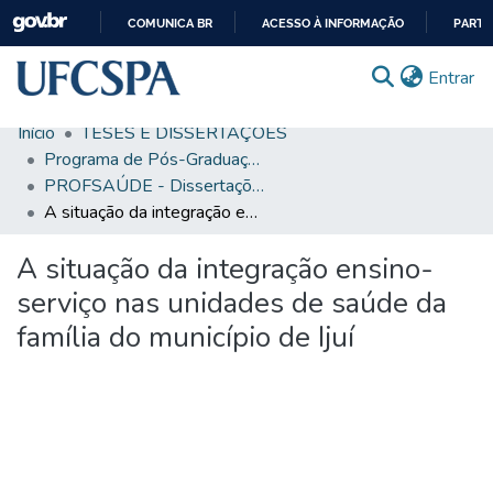
COMUNICA BR
ACESSO À INFORMAÇÃO
PARTI
IR
(c
Entrar
PARA
O
Início
TESES E DISSERTAÇÕES
CONTEÚDO
Comunidades & Coleções
Programa de Pós-Graduação em Saúde da Família
PROFSAÚDE - Dissertações
Busca Facetada
A situação da integração ensino-serviço nas unidades de saúde da família do município de Ijuí
Estatísticas
A situação da integração ensino-
Autoarquivamento
serviço nas unidades de saúde da
Sobre o RI-UFCSPA
família do município de Ijuí
FAQ
Ajuda