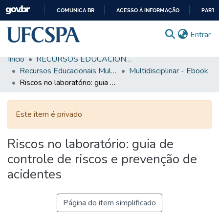
COMUNICA BR
ACESSO À INFORMAÇÃO
PARTI
IR
(c
Entrar
PARA
O
Início
RECURSOS EDUCACIONAIS
CONTEÚDO
Comunidades & Coleções
Recursos Educacionais Multidisciplinares
Multidisciplinar - Ebook
Riscos no laboratório: guia de controle de riscos e prevenção de acidentes
Busca Facetada
Estatísticas
Este item é privado
Autoarquivamento
Riscos no laboratório: guia de
Sobre o RI-UFCSPA
controle de riscos e prevenção de
FAQ
acidentes
Ajuda
Página do item simplificado