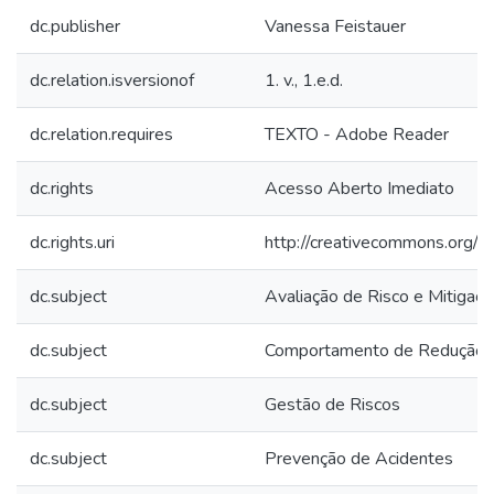
dc.publisher
Vanessa Feistauer
dc.relation.isversionof
1. v., 1.e.d.
dc.relation.requires
TEXTO - Adobe Reader
dc.rights
Acesso Aberto Imediato
dc.rights.uri
http://creativecommons.org/li
dc.subject
Avaliação de Risco e Mitigaçã
dc.subject
Comportamento de Redução d
dc.subject
Gestão de Riscos
dc.subject
Prevenção de Acidentes