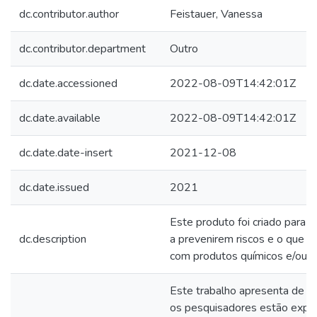
dc.contributor.author
Feistauer, Vanessa
dc.contributor.department
Outro
dc.date.accessioned
2022-08-09T14:42:01Z
dc.date.available
2022-08-09T14:42:01Z
dc.date.date-insert
2021-12-08
dc.date.issued
2021
Este produto foi criado para au
dc.description
a prevenirem riscos e o que f
com produtos químicos e/ou ma
Este trabalho apresenta de fo
os pesquisadores estão expos