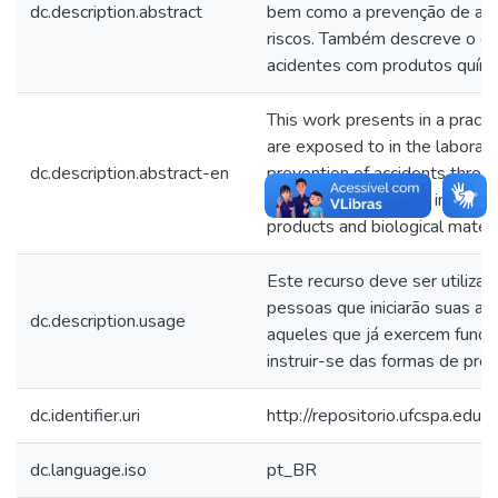
dc.description.abstract
bem como a prevenção de aci
riscos. Também descreve o qu
acidentes com produtos químic
This work presents in a practi
are exposed to in the laborat
dc.description.abstract-en
prevention of accidents throu
describes what to do in situat
products and biological materi
Este recurso deve ser utilizad
pessoas que iniciarão suas ati
dc.description.usage
aqueles que já exercem funç
instruir-se das formas de prev
dc.identifier.uri
http://repositorio.ufcspa.ed
dc.language.iso
pt_BR