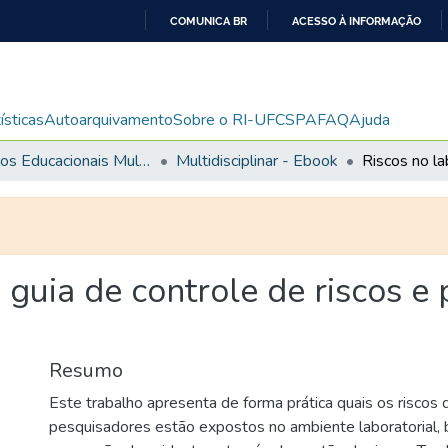
COMUNICA BR
ACESSO À INFORMAÇÃO
IR
PARA
O
ísticas
Autoarquivamento
Sobre o RI-UFCSPA
FAQ
Ajuda
CONTEÚDO
Recursos Educacionais Multidisciplinares
Multidisciplinar - Ebook
: guia de controle de riscos e
Resumo
Este trabalho apresenta de forma prática quais os riscos 
pesquisadores estão expostos no ambiente laboratorial,