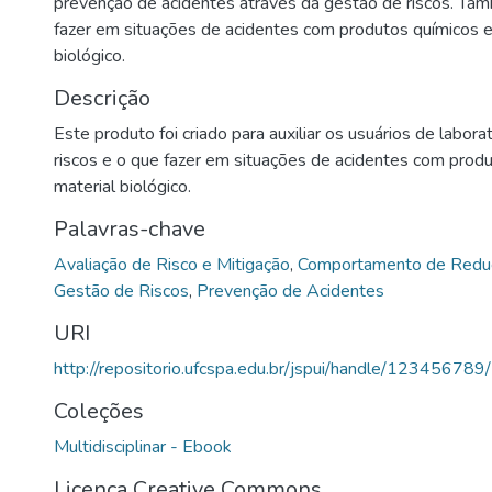
prevenção de acidentes através da gestão de riscos. Ta
fazer em situações de acidentes com produtos químicos e
biológico.
Descrição
Este produto foi criado para auxiliar os usuários de labor
riscos e o que fazer em situações de acidentes com prod
material biológico.
Palavras-chave
Avaliação de Risco e Mitigação
,
Comportamento de Reduç
Gestão de Riscos
,
Prevenção de Acidentes
URI
http://repositorio.ufcspa.edu.br/jspui/handle/12345678
Coleções
Multidisciplinar - Ebook
Licença Creative Commons