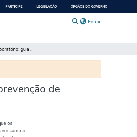
PARTICIPE
LEGISLAÇÃO
ÓRGÃOS DO GOVERNO
(current)
Entrar
Riscos no laboratório: guia de controle de riscos e prevenção de acidentes
 prevenção de
que os
 bem como a