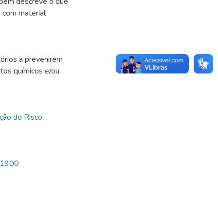
mbém descreve o que
 com material
atórios a prevenirem
utos químicos e/ou
ão do Risco
,
9/1900