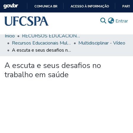
COMUNICA BR
ACESSO À INFORMAÇÃO
PARTI
IR
(c
Entrar
PARA
O
Início
RECURSOS EDUCACIONAIS
CONTEÚDO
Comunidades & Coleções
Recursos Educacionais Multidisciplinares
Multidisciplinar - Vídeo
A escuta e seus desafios no trabalho em saúde
Busca Facetada
A escuta e seus desafios no
Estatísticas
trabalho em saúde
Autoarquivamento
Sobre o RI-UFCSPA
FAQ
Ajuda