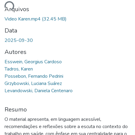
ando...
Arquivos
Video Karen.mp4
(32.45 MB)
Data
2025-09-30
Autores
Esswein, Georgius Cardoso
Tadros, Karen
Possebon, Fernando Pedrini
Grzybowski, Luciana Suárez
Levandowski, Daniela Centenaro
Resumo
O material apresenta, em linguagem acessível,
recomendações e reflexões sobre a escuta no contexto do
trabalho em saúde, com ênfase em sua centralidade para o