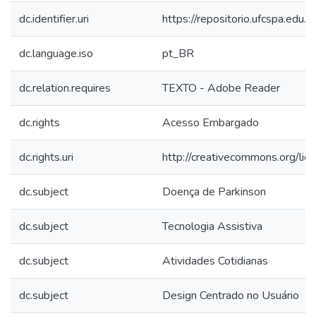
dc.identifier.uri
https://repositorio.ufcspa.ed
dc.language.iso
pt_BR
dc.relation.requires
TEXTO - Adobe Reader
dc.rights
Acesso Embargado
dc.rights.uri
http://creativecommons.org/lic
dc.subject
Doença de Parkinson
dc.subject
Tecnologia Assistiva
dc.subject
Atividades Cotidianas
dc.subject
Design Centrado no Usuário