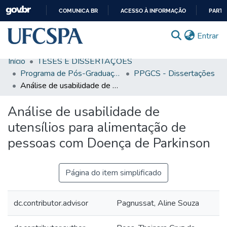
COMUNICA BR
ACESSO À INFORMAÇÃO
PARTI
IR
(c
Entrar
PARA
O
Início
TESES E DISSERTAÇÕES
CONTEÚDO
Comunidades & Coleções
Programa de Pós-Graduação em Ciências da Saúde
PPGCS - Dissertações
Análise de usabilidade de utensílios para alimentação de pessoas com Doença de Parkinson
Busca Facetada
Análise de usabilidade de
Estatísticas
utensílios para alimentação de
Autoarquivamento
pessoas com Doença de Parkinson
Sobre o RI-UFCSPA
FAQ
Página do item simplificado
Ajuda
dc.contributor.advisor
Pagnussat, Aline Souza