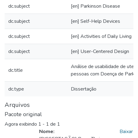
dc.subject
[en] Parkinson Disease
dc.subject
[en] Self-Help Devices
dc.subject
[en] Activities of Daily Living
dc.subject
[en] User-Centered Design
Análise de usabilidade de utens
dc.title
pessoas com Doença de Parki
dc.type
Dissertação
Arquivos
Pacote original
Agora exibindo
1 - 1 de 1
Nome:
Baixar