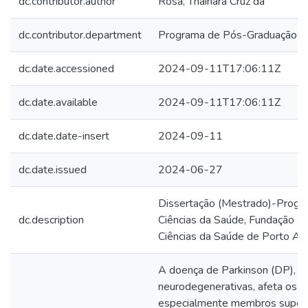
dc.contributor.author
Rosa, Thainara Cruz da
dc.contributor.department
Programa de Pós-Graduação em
dc.date.accessioned
2024-09-11T17:06:11Z
dc.date.available
2024-09-11T17:06:11Z
dc.date.date-insert
2024-09-11
dc.date.issued
2024-06-27
Dissertação (Mestrado)-Prog
dc.description
Ciências da Saúde, Fundação U
Ciências da Saúde de Porto Ale
A doença de Parkinson (DP), um
neurodegenerativas, afeta os 
especialmente membros superior