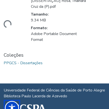
[DISSERTAÇÃO] Rosa, Thainara
Cruz da (P).pdf
Tamanho:
ando...
9.34 MB
Formato:
Adobe Portable Document
Format
Coleções
PPGCS - Dissertações
Universidade Federal de Ciências da Saúde de Porto Alegre
Biblioteca Paulo Lacerda de Azevedo