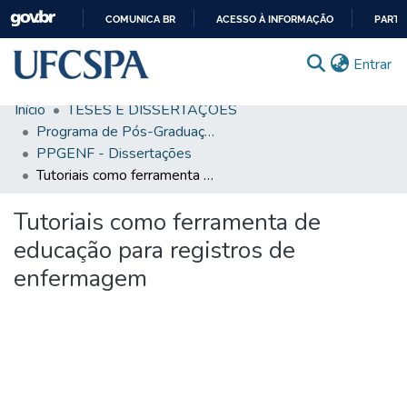
COMUNICA BR
ACESSO À INFORMAÇÃO
PARTI
IR
(c
Entrar
PARA
O
Início
TESES E DISSERTAÇÕES
CONTEÚDO
Comunidades & Coleções
Programa de Pós-Graduação em Enfermagem
PPGENF - Dissertações
Busca Facetada
Tutoriais como ferramenta de educação para registros de enfermagem
Estatísticas
Tutoriais como ferramenta de
Autoarquivamento
educação para registros de
Sobre o RI-UFCSPA
enfermagem
FAQ
Ajuda