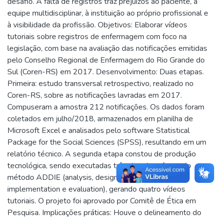
desafio. A falta de registros traz prejuízos ao paciente, à
equipe multidisciplinar, à instituição ao próprio profissional e
à visibilidade da profissão. Objetivos: Elaborar vídeos
tutoriais sobre registros de enfermagem com foco na
legislação, com base na avaliação das notificações emitidas
pelo Conselho Regional de Enfermagem do Rio Grande do
Sul (Coren-RS) em 2017. Desenvolvimento: Duas etapas.
Primeira: estudo transversal retrospectivo, realizado no
Coren-RS, sobre as notificações lavradas em 2017.
Compuseram a amostra 212 notificações. Os dados foram
coletados em julho/2018, armazenados em planilha de
Microsoft Excel e analisados pelo software Statistical
Package for the Social Sciences (SPSS), resultando em um
relatório técnico. A segunda etapa constou de produção
tecnológica, sendo executadas três das cinco fases do
método ADDIE (analysis, design, development,
implementation e evaluation), gerando quatro vídeos
tutoriais. O projeto foi aprovado por Comitê de Ética em
Pesquisa. Implicações práticas: Houve o delineamento do